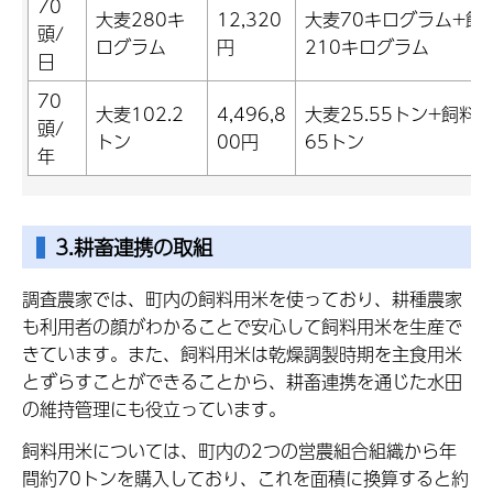
70
大麦280キ
12,320
大麦70キログラム+飼
頭/
ログラム
円
210キログラム
日
70
大麦102.2
4,496,8
大麦25.55トン+飼料用
頭/
トン
00円
65トン
年
3.耕畜連携の取組
調査農家では、町内の飼料用米を使っており、耕種農家
も利用者の顔がわかることで安心して飼料用米を生産で
きています。また、飼料用米は乾燥調製時期を主食用米
とずらすことができることから、耕畜連携を通じた水田
の維持管理にも役立っています。
飼料用米については、町内の2つの営農組合組織から年
間約70トンを購入しており、これを面積に換算すると約