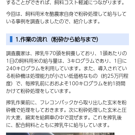
することができれば、飼料コスト軽減につながります。
今回は、飼料用米を酪農家自身で粉砕処理して給与して
いる事例を調査しましたので、紹介します。
1.作業の流れ（粉砕から給与まで）
調査農家は、搾乳牛70頭を飼養しており、1頭あたりの
1日の飼料用米の給与量は、3キログラムであり、1日に
240キログラムを利用しています。また、導入されてい
る粉砕機は処理能力が小さい低価格なもの（約25万円程
度）で、毎搾乳前におおよそ100キログラムを約1時間
かけて粉砕処理をしています。
搾乳作業前に、フレコンバックから取り出した玄米を粉
砕機で処理をしておきます。次に粉砕処理した玄米と圧
片大麦、綿実を給餌車の中で混ぜます。これを搾乳後
に、配合飼料とともに搾乳牛に給与しています。