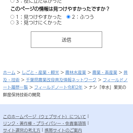
3：役に立たなかった
このページの情報は見つけやすかったですか？
1：見つけやすかった
2：ふつう
3：見つけにくかった
ホーム
>
しごと・産業・観光
>
農林水産業
>
農業・畜産業
>
普
及・技術
>
千葉県農業改良普及情報ネットワーク
>
フィールドノ
ート履歴一覧
>
フィールドノート令和2年
> ナシ「幸水」果実の
鮮度保持技術の開発
このホームページ（ウェブサイト）について
リンク・著作権・プライバシー・免責事項等
サイト運営の考え方
携帯サイトのご案内