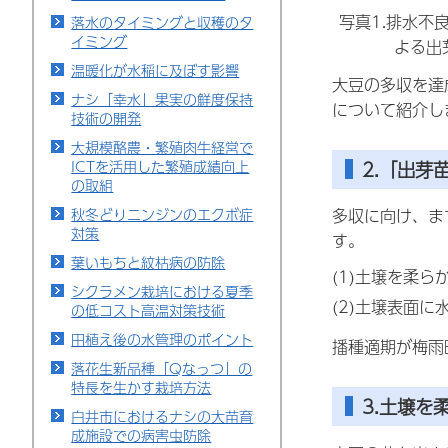
写真1.排水不
落水のタイミングと収穫のタ
イミング
よる出
温暖化が水稲に及ぼす影響
大豆の多収を達
ナシ「幸水」果実の鮮度保持
について紹介し
技術の開発
大規模酪農・繁殖肉牛経営で
2.「出芽
ICTを活用した繁殖成績向上
の取組
秋冬どりニンジンのエクボ症
多収に向け、ま
対策
す。
葉いもちと紋枯病の防除
(1)土壌を柔ら
シクラメン栽培における夏季
(2)土壌表面
の低コスト高温対策技術
田植え後の水管理のポイント
播種適期が梅雨
落花生新品種「Qなっつ」の
特長を生かす栽培方法
3.土壌を
白井市におけるナシの大苗育
成施設での病害虫防除