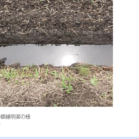
の額縁明渠の様
子