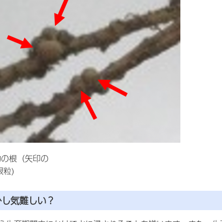
物の根（矢印の
根粒)
少し気難しい？