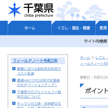
千葉県
ホーム
くらし・福祉・健康
教育
サイト内検索
ホーム
>
しごと
フィールドノート令和2年
ィールドノート令
酪農における飼料用米利用で
コスト低減
更新日：令和5(20
農場HACCPの活用で従業員
のモチベーションアップ！
ポイン
千葉県でのアルファルファ栽
培方法について
キュウリの土耕・培地耕交互