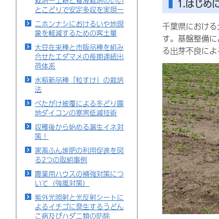
栽培ー土耕と養液栽培のいい
1.はじめ
とこどりで安定多収を実現ー
ニホンナシにおけるいや地現
千葉県における
象を軽減するための客土量
す。基盤整備に
大豆在来種と市販品種を組み
る出芽不良によ
合せたエダマメの長期連続出
荷体系
水稲新品種「粒すけ」の栽培
法
べたがけ被覆による冬どり露
地ダイコンの寒害低減技術
収穫後から始める漏生イネ対
策！
家畜ふん堆肥の利用促進を図
る2つの取組事例
農業用ハウスの補強対策につ
いて（強風対策）
紫外光照射と光反射シートに
よるイチゴに発生するうどん
こ病及びハダニ類の防除