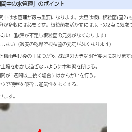
期間中の水管理」のポイント
間中は水管理が最も重要になります。大豆は根に根粒菌(図2)
分が多収には必要です。根粒菌を活かすには以下の2点に気を
にしない（酸素が不足し根粒菌の元気がなくなります）
件にしない（過度の乾燥で根粒菌の元気がなくなります）
と梅雨明け後の干ばつが多収栽培の大きな阻害要因になります
後は土壌を乾かし過ぎないように本暗渠を閉じる。
い期間が1週間以上続く場合にはかんがいを行う。
プラウで硬盤を破砕し通気性をよくする。
ります。