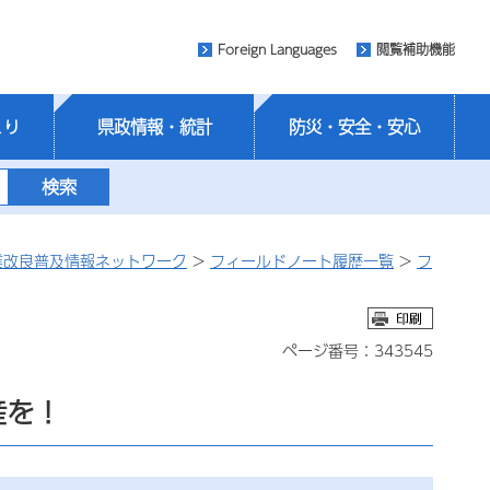
Foreign Languages
閲覧補助機能
くり
県政情報・統計
防災・安全・安心
業改良普及情報ネットワーク
>
フィールドノート履歴一覧
>
フ
ページ番号：343545
産を！