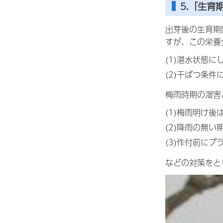
5.「生育
出芽後の生育期
すが、この栄養
(1)湛水状態
(2)干ばつ条
梅雨時期の湿害
(1)梅雨明け
(2)降雨の無
(3)作付前に
などの対策をと