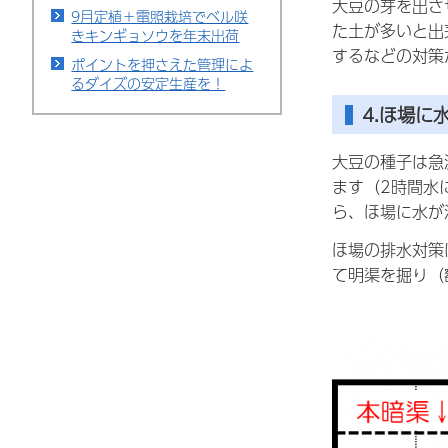
大豆の芽を出さ
9月定植＋電照栽培でベル咲
た土が多いと出
きキンギョソウを年末出荷
するなどの対策
ポイントを押さえた管理によ
るダイズの安定生産を！
4.ほ場に
大豆の種子は急
ます（2時間水
ら、ほ場に水が
ほ場の排水対策
て明渠を掘り（