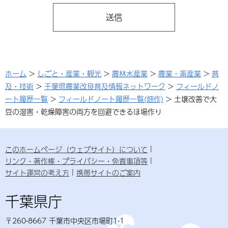
ホーム
>
しごと・産業・観光
>
農林水産業
>
農業・畜産業
>
普
及・技術
>
千葉県農業改良普及情報ネットワーク
>
フィールドノ
ート履歴一覧
>
フィールドノート履歴一覧(畑作)
> 土壌改善で大
豆の湿害・乾燥障害の両方を回避できるほ場作り
このホームページ（ウェブサイト）について
リンク・著作権・プライバシー・免責事項等
サイト運営の考え方
携帯サイトのご案内
千葉県庁
〒260-8667 千葉市中央区市場町1-1