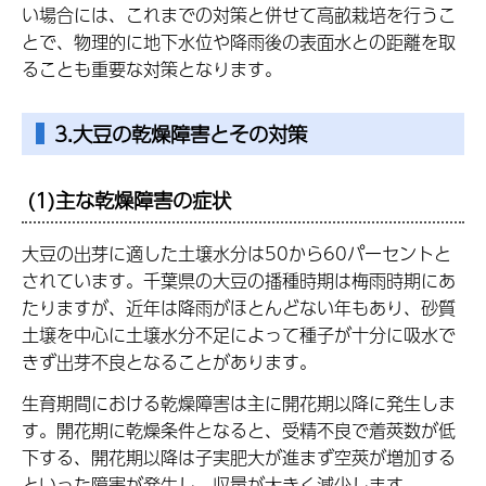
い場合には、これまでの対策と併せて高畝栽培を行うこ
とで、物理的に地下水位や降雨後の表面水との距離を取
ることも重要な対策となります。
3.大豆の乾燥障害とその対策
(1)主な乾燥障害の症状
大豆の出芽に適した土壌水分は50から60パーセントと
されています。千葉県の大豆の播種時期は梅雨時期にあ
たりますが、近年は降雨がほとんどない年もあり、砂質
土壌を中心に土壌水分不足によって種子が十分に吸水で
きず出芽不良となることがあります。
生育期間における乾燥障害は主に開花期以降に発生しま
す。開花期に乾燥条件となると、受精不良で着莢数が低
下する、開花期以降は子実肥大が進まず空莢が増加する
といった障害が発生し、収量が大きく減少します。