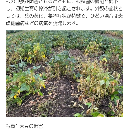
根の伸長が阻害されるとともに、根粒菌の機能が低下
し、初期生育の停滞が引き起こされます。外観の症状と
しては、葉の黄化、萎凋症状が特徴で、ひどい場合は斑
点細菌病などの病気を誘発します。
写真1.大豆の湿害