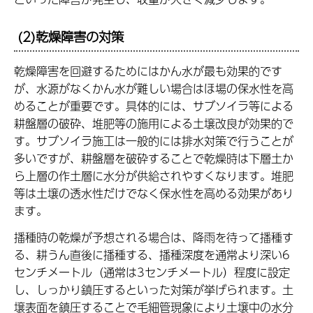
(2)乾燥障害の対策
乾燥障害を回避するためにはかん水が最も効果的です
が、水源がなくかん水が難しい場合はほ場の保水性を高
めることが重要です。具体的には、サブソイラ等による
耕盤層の破砕、堆肥等の施用による土壌改良が効果的で
す。サブソイラ施工は一般的には排水対策で行うことが
多いですが、耕盤層を破砕することで乾燥時は下層土か
ら上層の作土層に水分が供給されやすくなります。堆肥
等は土壌の透水性だけでなく保水性を高める効果があり
ます。
播種時の乾燥が予想される場合は、降雨を待って播種す
る、耕うん直後に播種する、播種深度を通常より深い6
センチメートル（通常は3センチメートル）程度に設定
し、しっかり鎮圧するといった対策が挙げられます。土
壌表面を鎮圧することで毛細管現象により土壌中の水分