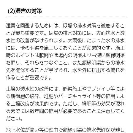
(2)湿害の対策
湿害を回避するためには、ほ場の排水対策を徹底するこ
とが最も重要です。ほ場の排水対策には、表面排水と透
水性の改善が挙げられます。大雨後にたまった水の排水
には、予め明渠を施工しておくことが効果的です。施工
時のポイントは畝間やほ場内の明渠よりも深い額縁明渠
を掘り、それらをつなぐこと、また額縁明渠からの排水
先を確保することが挙げられ、水を外に排出する流れを
作ることが重要です。
土壌の透水性の改善には、暗渠施工やサブソイラ等によ
る耕盤層の破砕、堆肥やバーミキュライト等の施用によ
る土壌改良が効果的です。ただし、堆肥等の効果が現れ
るまでには数年間の施用が必要であることに注意してく
ださい。
地下水位が高い等の理由で額縁明渠の排水先確保が難し