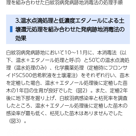
理を組み合わせた白紋羽病発病跡地消毒法の処理手順
3.温水点滴処理と低濃度エタノールによる土
壌還元処理を組み合わせた発病跡地消毒法の
効果
白紋羽病発病跡地において10～11月に、本消毒法（以
下、温水＋エタノール処理と呼ぶ）と50℃の温水点滴処
理（温水処理のみ）、化学農薬処理（定植時にフロンサ
イドSC500倍希釈液を土壌灌注）をそれぞれ行い、苗木
を定植した場合、温水＋エタノール処理後に定植した苗
木の1年目の生育が良好でした（図2）。また、定植2年
後に地下部を掘り上げ、白紋羽病感染率と枯死率を調査
したところ、温水＋エタノール処理後に定植した苗木の
感染率が最も低く、枯死した苗木はありませんでした
（図3）。