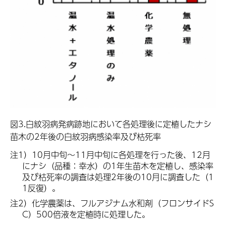
図3.白紋羽病発病跡地において各処理後に定植したナシ
苗木の2年後の白紋羽病感染率及び枯死率
注1）10月中旬～11月中旬に各処理を行った後、12月
にナシ（品種：幸水）の1年生苗木を定植し、感染率
及び枯死率の調査は処理2年後の10月に調査した（1
1反復）。
注2）化学農薬は、フルアジナム水和剤（フロンサイドS
C）500倍液を定植時に処理した。