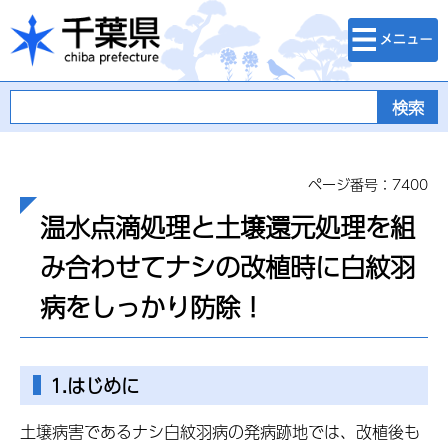
検索・メニュ
千葉県
ー
ページ番号：7400
温水点滴処理と土壌還元処理を組
み合わせてナシの改植時に白紋羽
病をしっかり防除！
1.はじめに
土壌病害であるナシ白紋羽病の発病跡地では、改植後も