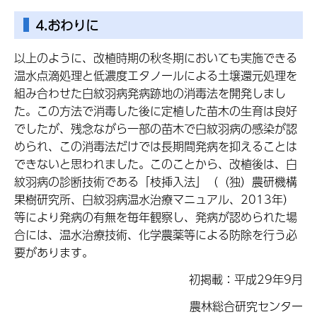
4.おわりに
以上のように、改植時期の秋冬期においても実施できる
温水点滴処理と低濃度エタノールによる土壌還元処理を
組み合わせた白紋羽病発病跡地の消毒法を開発しまし
た。この方法で消毒した後に定植した苗木の生育は良好
でしたが、残念ながら一部の苗木で白紋羽病の感染が認
められ、この消毒法だけでは長期間発病を抑えることは
できないと思われました。このことから、改植後は、白
紋羽病の診断技術である「枝挿入法」（（独）農研機構
果樹研究所、白紋羽病温水治療マニュアル、2013年）
等により発病の有無を毎年観察し、発病が認められた場
合には、温水治療技術、化学農薬等による防除を行う必
要があります。
初掲載：平成29年9月
農林総合研究センター