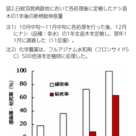
図2.白紋羽発病跡地において各処理後に定植したナシ苗
木の1年後の新梢総伸長量
注1）10月中旬～11月中旬に各処理を行った後、12月
にナシ（品種：幸水）の1年生苗木を定植し、翌年1
1月に調査した（11反復）。
注2）化学農薬は、フルアジナム水和剤（フロンサイドS
C）500倍液を定植時に処理した。