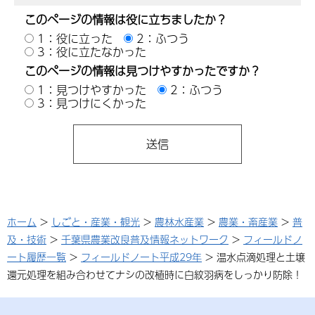
このページの情報は役に立ちましたか？
1：役に立った
2：ふつう
3：役に立たなかった
このページの情報は見つけやすかったですか？
1：見つけやすかった
2：ふつう
3：見つけにくかった
ホーム
>
しごと・産業・観光
>
農林水産業
>
農業・畜産業
>
普
及・技術
>
千葉県農業改良普及情報ネットワーク
>
フィールドノ
ート履歴一覧
>
フィールドノート平成29年
> 温水点滴処理と土壌
還元処理を組み合わせてナシの改植時に白紋羽病をしっかり防除！