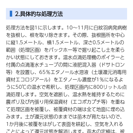
2.具体的な処理方法
処理方法を図1に示します。10～11月に白紋羽病発病樹
を抜根し、根を取り除きます。その際、抜根箇所を中心
に縦1.5メートル、横1.5メートル、深さ0.5メートルの
範囲（処理区画）をバックホー等で掘り起こし土を柔ら
かい状態にしておきます。温水点滴処理機のボイラーと
付属の点滴潅水チューブの間に液肥混入器（ドサトロン
等）を設置し、65％エタノール水溶液（土壌還元消毒用
資材エコロジアール）をエタノール濃度が1％になるよ
うに50℃の温水で希釈し、処理区画内に800リットル点
滴処理します。空気を遮断し、温水熱を維持するために
農ポリ及び内張り用保温資材（エコポカプチ等）を重ね
て処理区画を被覆し、被覆資材の端は全て地面に埋め込
みます。土が還元状態のままでは苗木が育たないので、
1か月後に被覆をはがして表面を耕起し、空気を入れる
ことによって還元状態を解消します。苗木の定植は、被