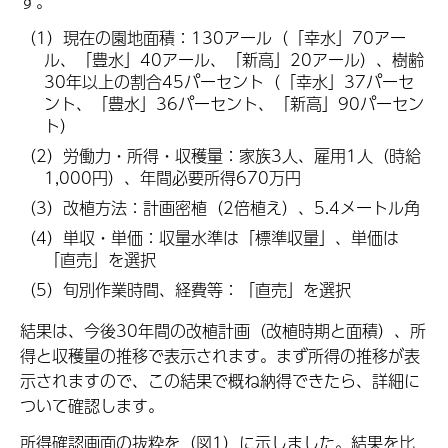
す。
（1）現在の園地面積：130アール（「幸水」70アー
ル、「豊水」40アール、「新高」20アール）、樹齢
30年以上の割合45パーセント（「幸水」37パーセ
ント、「豊水」36パーセント、「新高」90パーセン
ト）
（2）労働力・所得・収穫量：家族3人、雇用1人（時給
1,000円）、年間必要所得670万円
（3）改植方法：計画密植（2倍植え）、5.4メートル角
（4）単収・単価：収量水準は「標準収量」、単価は
「直売」を選択
（5）旬別作業時間、経費等：「直売」を選択
結果は、今後30年間の改植計画（改植時期と面積）、所
得と収穫量の推移で表示されます。まず所得の推移が表
示されますので、この結果で概ね納得できたら、詳細に
ついて確認します。
所得確認画面の抜粋を（図1）に示しました。結果を比