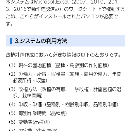
本システムはMicrosoftExcel（2007、2010、201
3、2016で動作確認済み）のワークシート上で稼動する
ため、これらがインストールされたパソコンが必要で
す。
3.システムの利用方法
改植計画作成において必要な情報は以下のとおりです。
（1）現在の園地面積（品種・樹齢別の作付面積）
（2）労働力・所得・収穫量（家族・雇用労働力、年間
必要所得・収量）
（3）改植方法（改植の有無、一挙改植・計画密植の選
択、栽植間隔）
（4）単収・単価（品種別・樹齢別単収、品種別単価）
（5）旬別作業時間（品種別）
（6）変動費(品種別）
（7）固定費（生産関連）