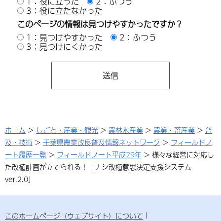
1：役に立った
2：ふつう
3：役に立たなかった
このページの情報は見つけやすかったですか？
1：見つけやすかった
2：ふつう
3：見つけにくかった
ホーム
>
しごと・産業・観光
>
農林水産業
>
農業・畜産業
>
普
及・技術
>
千葉県農業改良普及情報ネットワーク
>
フィールドノ
ート履歴一覧
>
フィールドノート平成29年
> 様々な経営に対応し
た改植計画が立てられる！「ナシ改植意思決定支援システム
ver.2.0」
このホームページ（ウェブサイト）について