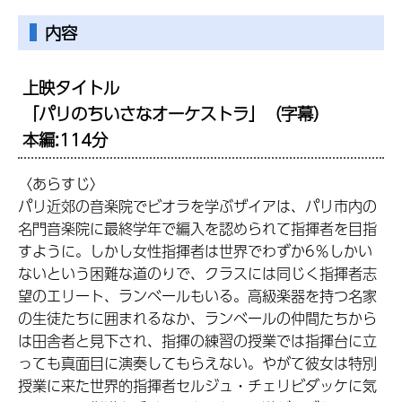
内容
上映タイトル
「パリのちいさなオーケストラ」（字幕）
本編:114分
〈あらすじ〉
パリ近郊の音楽院でビオラを学ぶザイアは、パリ市内の
名門音楽院に最終学年で編入を認められて指揮者を目指
すように。しかし女性指揮者は世界でわずか6％しかい
ないという困難な道のりで、クラスには同じく指揮者志
望のエリート、ランベールもいる。高級楽器を持つ名家
の生徒たちに囲まれるなか、ランベールの仲間たちから
は田舎者と見下され、指揮の練習の授業では指揮台に立
っても真面目に演奏してもらえない。やがて彼女は特別
授業に来た世界的指揮者セルジュ・チェリビダッケに気