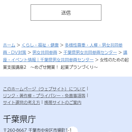
ホーム
>
くらし・福祉・健康
>
多様性尊重・人権・男女共同参
画・DV対策
>
男女共同参画
>
千葉県男女共同参画センター
>
講
座・イベント情報｜千葉県男女共同参画センター
> 女性のための起
業支援講座2 ～めざせ開業！ 起業プランづくり～
このホームページ（ウェブサイト）について
リンク・著作権・プライバシー・免責事項等
サイト運営の考え方
携帯サイトのご案内
千葉県庁
〒260-8667 千葉市中央区市場町1-1