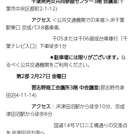
千葉県男女共同参画センター3階 会議室
(千
葉市中央区都町2-1-12)
アクセス
＜公共交通機関での来場＞JR千葉
駅東口 京成バス8番乗場、
千05または千06御成台車庫行「千
葉テレビ入口」下車徒歩1分
＊駐車場には限りがございます。
な
るべく公共交通機関をご利用ください。
第2部 2月27日 金曜日
習志野商工会議所3階 中会議室
(習志野市津
田沼4-11-14)
アクセス
：JR津田沼駅から徒歩10分、京成
津田沼駅から徒歩8分
国道14号マロニエ橋通りの交差点
をJR津田沼方面へ