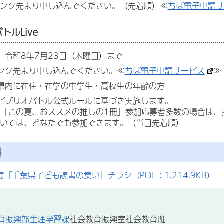
ンク先より申し込んでください。（先着順）≪
ちば電子申請サ
トルLive
 令和8年7月23日（木曜日）まで
ンク先より申し込んでください。≪
ちば電子申請サービス
≫
県内に在住・在学の中学生・高校生の年齢の方
 ビブリオバトル公式ルールに基づき実施します。
「この夏、おススメの推しの1冊」参加応募者多数の場合は、
いては、どなたでも参加できます。（当日先着順）
料
度「千葉県子ども読書の集い」チラシ（PDF：1,214.9KB）
育振興部生涯学習課
社会教育振興室社会教育班