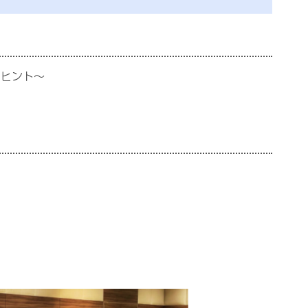
のヒント～
等