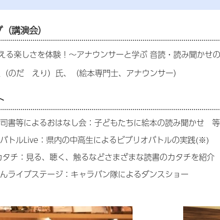
イブ（講演会）
える楽しさを体験！～アナウンサーと学ぶ 音読・読み聞かせ
里（のだ えり）氏、（絵本専門士、アナウンサー）
ト
ア司書等によるおはなし会：子どもたちに絵本の読み聞かせ 
バトルLive：県内の中高生によるビブリオバトルの実践(※)
カタチ：見る、聴く、触るなどさまざまな読書のカタチを紹介
んライブステージ：キャラバン隊によるダンスショー