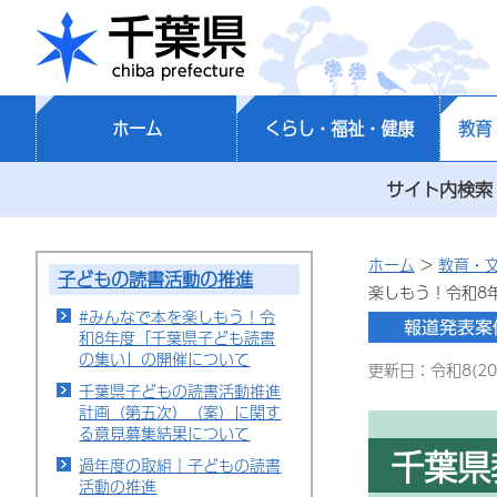
千葉県
ホーム
くらし・福祉・健康
教育
サイト内検索
ホーム
>
教育・
子どもの読書活動の推進
楽しもう！令和8
#みんなで本を楽しもう！令
和8年度「千葉県子ども読書
の集い」の開催について
更新日：令和8(20
千葉県子どもの読書活動推進
計画（第五次）（案）に関す
る意見募集結果について
千葉県
過年度の取組｜子どもの読書
活動の推進