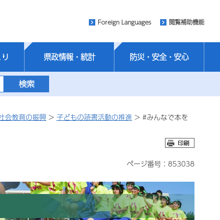
Foreign Languages
閲覧補助機能
くり
県政情報・統計
防災・安全・安心
社会教育の振興
>
子どもの読書活動の推進
> #みんなで本を
ページ番号：853038