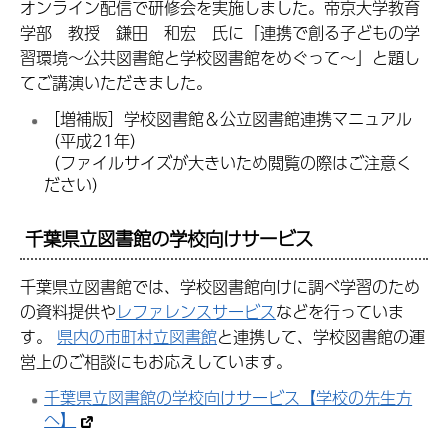
オンライン配信で研修会を実施しました。帝京大学教育
学部 教授 鎌田 和宏 氏に「連携で創る子どもの学
習環境～公共図書館と学校図書館をめぐって～」と題し
てご講演いただきました。
［増補版］学校図書館＆公立図書館連携マニュアル
（平成21年）
（ファイルサイズが大きいため閲覧の際はご注意く
ださい）
千葉県立図書館の学校向けサービス
千葉県立図書館では、学校図書館向けに調べ学習のため
の資料提供や
レファレンスサービス
などを行っていま
す。
県内の市町村立図書館
と連携して、学校図書館の運
営上のご相談にもお応えしています。
千葉県立図書館の学校向けサービス【学校の先生方
へ】