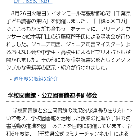
DF：656.1KB）
8月26日火曜日にイオンモール幕張新都心で「千葉県
子ども読書の集い」を開催しました。「『絵本×ヨガ』
でこころもからだも育もう」をテーマに、フリーアナウ
ンサーで絵本専門士の近藤麻智子氏による講演会が行わ
れました。ジュニア司書、ジュニア司書マイスターによ
るおはなし会や中学生・高校生によるビブリオバトルが
開かれました。その他にも多様な読書の形としてアクセ
シブルな書籍等の展示・紹介が行われました。
過年度の取組の紹介
学校図書館・公立図書館連携研修会
学校図書館と公立図書館の効果的な連携の在り方につ
いて考え、学校図書館を活用した授業の推進や子供の読
書活動の推進を図 ることを目的に開催しています。令
和6年度は、「千葉県公式セミナーチャンネル」による