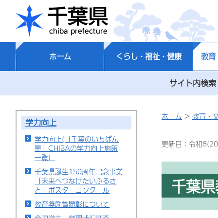
千葉県
ホーム
くらし・福祉・健康
教育
サイト内検索
ホーム
>
教育・
学力向上
学力向上(「千葉のいちばん
更新日：令和8(20
星」CHIBAの学力向上施策
一覧）
千葉県誕生150周年記念事業
千葉県
「未来へつなげたいふるさ
と」ポスターコンクール
教育奨励賞顕彰について