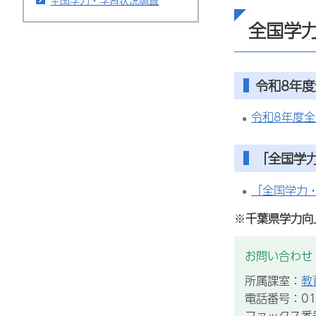
全国学力・学習状況調査
全国学
令和8年
令和8年度
「全国学
「全国学力
※
千葉県学力向
お問い合わせ
所属課室：
教
電話番号：012
ファックス番号：