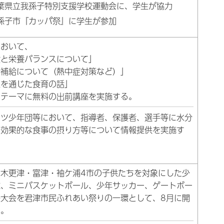
葉県立我孫子特別支援学校運動会に、学生が協力
孫子市『カッパ祭』に学生が参加
において、
食と栄養バランスについて」
分補給について（熱中症対策など）」
豆を通じた食育の話」
をテーマに無料の出前講座を実施する。
ーツ少年団等において、指導者、保護者、選手等に水分
、効果的な食事の摂り方等について情報提供を実施す
・木更津・富津・袖ケ浦4市の子供たちを対象にした少
球、ミニバスケットボール、少年サッカー、ゲートボー
各大会を君津市民ふれあい祭りの一環として、8月に開
る。