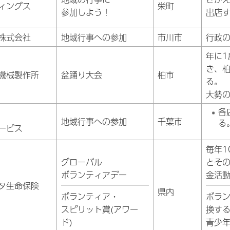
ィングス
栄町
参加しよう！
出店
株式会社
地域行事への参加
市川市
行政
年に
き、
機械製作所
盆踊り大会
柏市
る。
大勢
各
地域行事への参加
千葉市
る
ービス
毎年1
グローバル
とそ
ボランティアデー
金活
タ生命保険
県内
ボランティア・
ボラ
スピリット賞(アワー
換す
ド)
青少