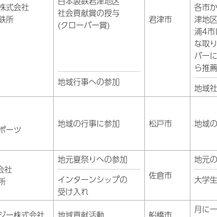
日本製鉄君津地区
株式会社
各市
社会貢献賞の授与
鉄所
君津市
津地
(クローバー賞)
浦4
な取
バーに
ら推
地域行事への参加
地域
地域の行事に参加
松戸市
地域
ポーツ
地元夏祭りへの参加
地元
会社
佐倉市
インターンシップの
大学
所
受け入れ
月に
ジー株式会社
地域貢献活動
船橋市