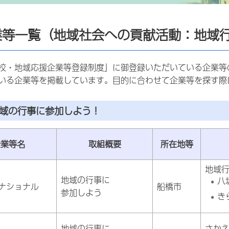
業等一覧（地域社会への貢献活動：地域
校・地域応援企業等登録制度」に御登録いただいている企業等
いる企業等を掲載しています。目的に合わせて企業等を探す際
地域の行事に参加しよう！
企業等名
取組概要
所在地等
地域
地域の行事に
八
ナショナル
船橋市
参加しよう
き
地域の行事に
さか