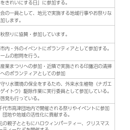
橋をきれいにする日」に参加する。
社会の一員として、地元で実施する地域行事やお祭りな
参加します。
の秋祭りに協賛・参加しています。
谷市内・外のイベントにボランティアとして参加する。
ホームの慰問を行う。
市産業まつりへの参加・近隣で実施される印旛沼の清掃
等へのボランティアとしての参加
を守り水環境の保全をするため、外来水生植物（ナガエ
ノゲイトウ）駆除作業に実行委員として参加している。
に啓発も行っている。
千代市高津団地内で開催される祭りやイベントに参加
、団地や地域の活性化に貢献する。
元の親子とともにハロウィンパーティー、クリスマス
ーティーなどを開催する。