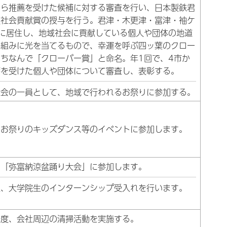
から推薦を受けた候補に対する審査を行い、日本製鉄君
区社会貢献賞の授与を行う。君津・木更津・富津・袖ケ
市に居住し、地域社会に貢献している個人や団体の地道
り組みに光を当てるもので、幸運を呼ぶ四ッ葉のクロー
ちなんで「クローバー賞」と命名。年1回で、4市か
薦を受けた個人や団体について審査し、表彰する。
社会の一員として、地域で行われるお祭りに参加する。
のお祭りのキッズダンス等のイベントに参加します。
の「弥富納涼盆踊り大会」に参加します。
生、大学院生のインターンシップ受入れを行います。
一度、会社周辺の清掃活動を実施する。