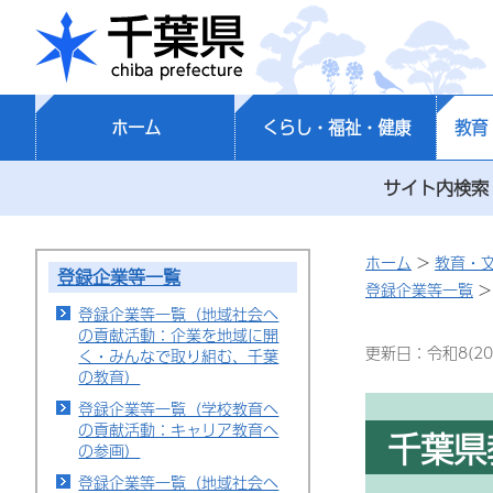
千葉県
ホーム
くらし・福祉・健康
教育
サイト内検索
ホーム
>
教育・
登録企業等一覧
登録企業等一覧
>
登録企業等一覧（地域社会へ
の貢献活動：企業を地域に開
更新日：令和8(20
く・みんなで取り組む、千葉
の教育）
登録企業等一覧（学校教育へ
の貢献活動：キャリア教育へ
千葉県
の参画）
登録企業等一覧（地域社会へ