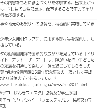
、その内容をもとに紙面づくりを体験する。出来上がっ
聞は、2日目の会場で展示、配布することで市民の祭り
加者を応援する。
行事や地元のお祭りへの協賛を、積極的に実施していま
市少年少女発明クラブに、使用する部材等を提供し、活
支援している。
ンダの動物園発祥で国際的な広がりを見せている「ドリ
ナイト・アット・ザ・ズー」は、障がいを持つ子どもた
その家族を招待して楽しい一時を過ごしてもらうもの
葉市動物公園開園25周年記念事業の一環として平成
度より淑徳大学と共催しています。
/www.shukutoku.ac.jp/sougou
/news/zoo2012.html
孫子市『げんきフェスタ』協賛及び学生参加
孫子市『ジャパンバードフェスティバル』協賛及び学
参加