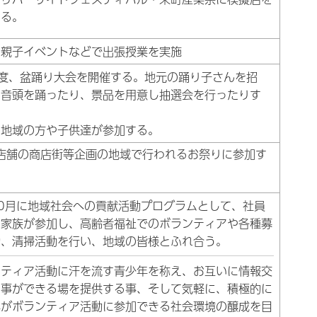
する。
の親子イベントなどで出張授業を実施
1度、盆踊り大会を開催する。地元の踊り子さんを招
柏音頭を踊ったり、景品を用意し抽選会を行ったりす
の地域の方や子供達が参加する。
店舗の商店街等企画の地域で行われるお祭りに参加す
。
0月に地域社会への貢献活動プログラムとして、社員
の家族が参加し、高齢者福祉でのボランティアや各種募
動、清掃活動を行い、地域の皆様とふれ合う。
ンティア活動に汗を流す青少年を称え、お互いに情報交
る事ができる場を提供する事、そして気軽に、積極的に
年がボランティア活動に参加できる社会環境の醸成を目