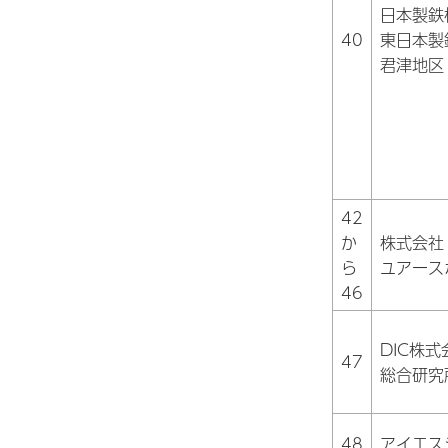
日本製鉄
40
東日本製
君津地区
42
か
株式会社
ら
ユアース
46
DIC株式
47
総合研究
48
アイエス