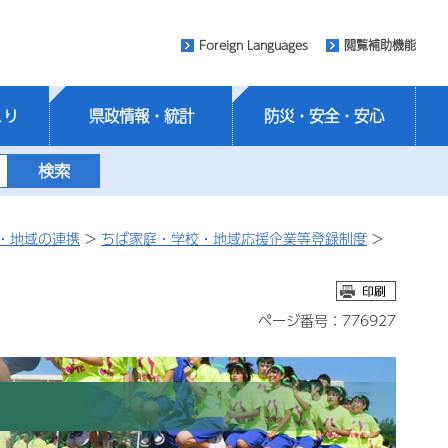
Foreign Languages
閲覧補助機能
くり
県政情報・統計
防災・安全・安心
・地域の連携
>
ちば家庭・学校・地域応援企業等登録制度
>
ページ番号：776927