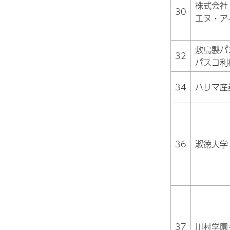
株式会社
30
エヌ・ア
敷島製パ
32
パスコ利
34
ハリマ産
36
淑徳大学
37
川村学園