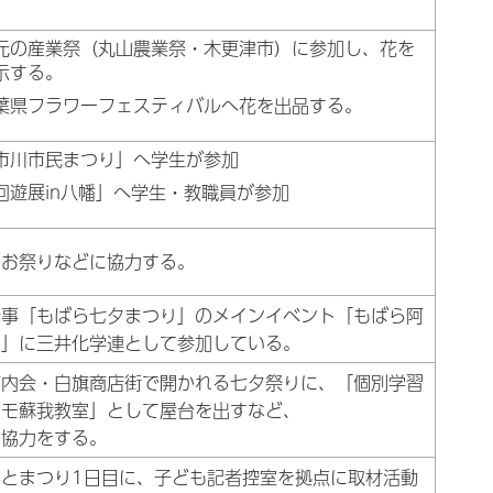
。
元の産業祭（丸山農業祭・木更津市）に参加し、花を
示する。
葉県フラワーフェスティバルへ花を出品する。
市川市民まつり」へ学生が参加
回遊展in八幡」へ学生・教職員が参加
のお祭りなどに協力する。
行事「もばら七夕まつり」のメインイベント「もばら阿
り」に三井化学連として参加している。
町内会・白旗商店街で開かれる七夕祭りに、「個別学習
ルモ蘇我教室」として屋台を出すなど、
・協力をする。
さとまつり1日目に、子ども記者控室を拠点に取材活動