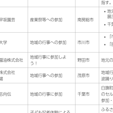
指す
地
展
早坂園芸
産業祭等への参加
南房総市
千
「
大学
地域の行事への参加
市川市
「
地域行事に参加しよ
醤油株式会社
野田市
地元
う！
株式会社
地域
地域行事への参加
茂原市
場
波踊
白旗
志向伝
地域の行事に参加
千葉市
のセ
参加
ふる
子ども記者体験による