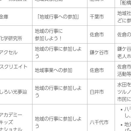
「船
地域
金庫
「地域行事への参加」
千葉市
どに
地域の行事に
佐倉市
佐倉
化学研究所
参加しよう！
地域の行事に参加しよ
鎌ケ
アクセル
鎌ケ谷市
う
老人
バスクリエイト
佐倉
地域事業への参加
佐倉市
活動
水田
地域の行事に参加しよ
しろい光夢辿
白井市
ツル
う
市民
八
アカデミー
し
地域の行事に参加しよ
キッズ
八千代市
地
う
ナショナル
パ