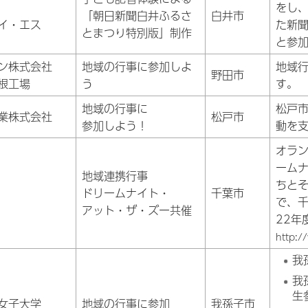
をし
「朝日新聞白井ふるさ
白井市
イ・エス
た新
とまつり特別版」制作
と参
ン株式会社
地域の行事に参加しよ
地域
野田市
根工場
う
す。
地域の行事に
松戸
業株式会社
松戸市
参加しよう！
動を
オラ
ーム
地域連携行事
ちと
ドリームナイト・
千葉市
で、千
アット・ザ・ズー共催
22年
http:/
我
我
生
女子大学
地域の行事に参加
我孫子市