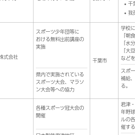
千
我
学校
スポーツ少年団等に
「朝
おける無料出前講座の
「水
実施
「大
株式会社
など
千葉市
スポ
県内で実施されている
補給
スポーツ大会、マラソ
る。
ン大会等への協力
君津
各種スポーツ冠大会の
年野
開催
ルの
催す