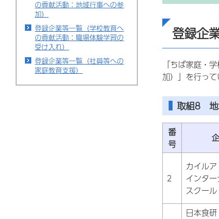
の貢献活動：地域行事への参
加）
登録企業等一覧（学校教育へ
登録企
の貢献活動：職場体験学習の
受け入れ）
登録企業等一覧（社員等への
「ちば家庭・学
家庭教育支援）
加）」を行って
取組8 
番
号
カイルア
2
インター
スクール
日本食研