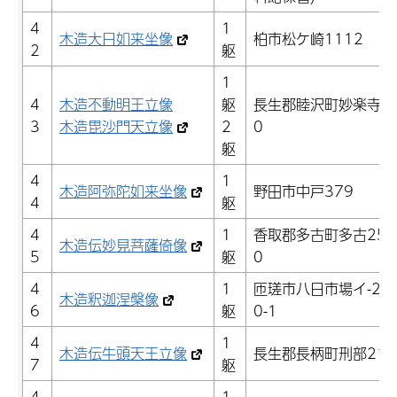
4
1
木造大日如来坐像
柏市松ケ崎1112
2
躯
1
4
木造不動明王立像
躯
長生郡睦沢町妙楽寺5
3
木造毘沙門天立像
2
0
躯
4
1
木造阿弥陀如来坐像
野田市中戸379
4
躯
4
1
香取郡多古町多古255
木造伝妙見菩薩倚像
5
躯
0
4
1
匝瑳市八日市場イ-28
木造釈迦涅槃像
6
躯
0-1
4
1
木造伝牛頭天王立像
長生郡長柄町刑部216
7
躯
4
1