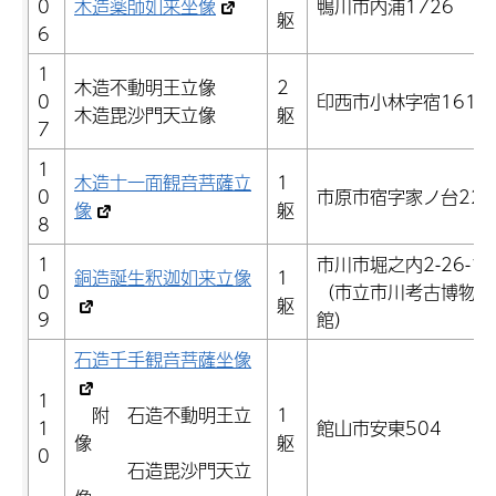
0
木造薬師如来坐像
鴨川市内浦1726
躯
6
1
木造不動明王立像
2
0
印西市小林字宿1615
木造毘沙門天立像
躯
7
1
木造十一面観音菩薩立
1
0
市原市宿字家ノ台223
像
躯
8
1
市川市堀之内2-26-1
銅造誕生釈迦如来立像
1
0
（市立市川考古博物
躯
9
館）
石造千手観音菩薩坐像
1
附 石造不動明王立
1
1
館山市安東504
像
躯
0
石造毘沙門天立