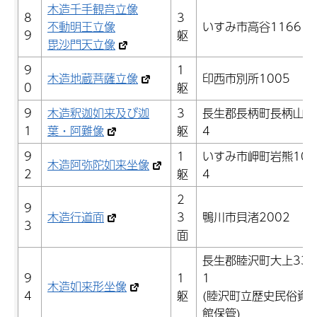
木造千手観音立像
8
3
不動明王立像
いすみ市高谷1166
9
躯
毘沙門天立像
9
1
木造地蔵菩薩立像
印西市別所1005
0
躯
9
木造釈迦如来及び迦
3
長生郡長柄町長柄山4
1
葉・阿難像
躯
4
9
1
いすみ市岬町岩熊105
木造阿弥陀如来坐像
2
躯
4
2
9
木造行道面
3
鴨川市貝渚2002
3
面
長生郡睦沢町大上335
9
1
1
木造如来形坐像
4
躯
(睦沢町立歴史民俗資
館保管)