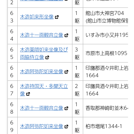
2
躯
6
1
館山市大神宮704
木造如来形坐像
3
躯
(館山市立博物館保管)
6
1
木造十一面観音立像
いすみ市小又井195
4
躯
6
木造薬師如来坐像及び
3
市原市上高根1095
5
両脇侍立像
躯
6
1
印旛郡酒々井町上岩橋
木造阿弥陀如来坐像
6
躯
1664
6
木造持国天・多聞天立
2
印旛具酒々井町上岩橋
7
像
躯
1664
6
1
木造十一面観音立像
香取郡神崎町並木642
8
躯
6
1
木造阿弥陀如来坐像
柏市増尾1344-1
9
躯