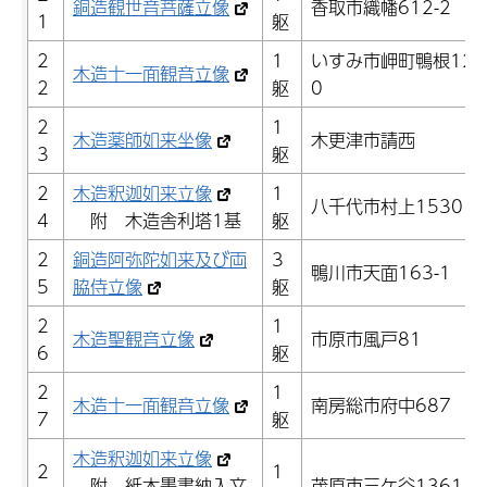
銅造観世音菩薩立像
香取市織幡612-2
1
躯
2
1
いすみ市岬町鴨根127
木造十一面観音立像
2
躯
0
2
1
木造薬師如来坐像
木更津市請西
3
躯
2
木造釈迦如来立像
1
八千代市村上1530
4
附 木造舎利塔1基
躯
2
銅造阿弥陀如来及び両
3
鴨川市天面163-1
5
脇侍立像
躯
2
1
木造聖観音立像
市原市風戸81
6
躯
2
1
木造十一面観音立像
南房総市府中687
7
躯
木造釈迦如来立像
2
1
附 紙本墨書納入文
茂原市三ケ谷1361