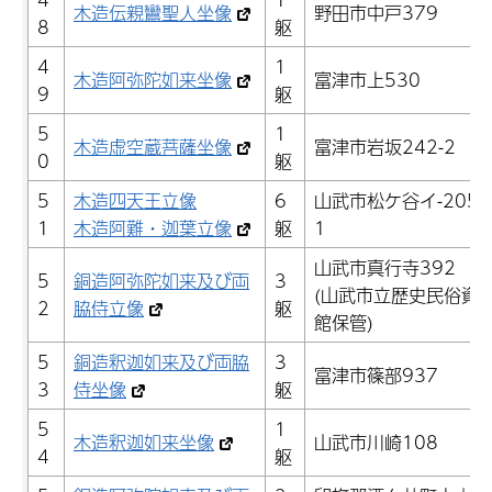
木造伝親鸞聖人坐像
野田市中戸379
8
躯
4
1
木造阿弥陀如来坐像
富津市上530
9
躯
5
1
木造虚空蔵菩薩坐像
富津市岩坂242-2
0
躯
5
木造四天王立像
6
山武市松ケ谷イ-2058
1
木造阿難・迦葉立像
躯
1
山武市真行寺392
5
銅造阿弥陀如来及び両
3
(山武市立歴史民俗資
2
脇侍立像
躯
館保管)
5
銅造釈迦如来及び両脇
3
富津市篠部937
3
侍坐像
躯
5
1
木造釈迦如来坐像
山武市川崎108
4
躯