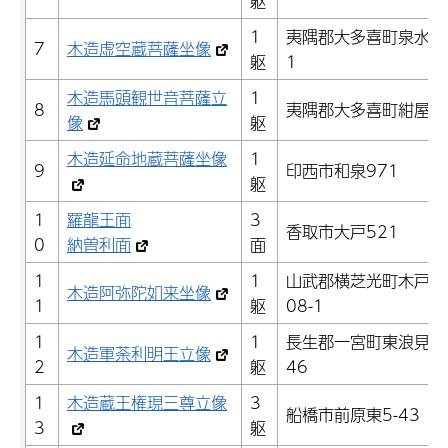
躯
1
夷隅郡大多喜町泉水2
7
木造虚空蔵菩薩坐像
躯
1
木造馬頭観世音菩薩立
1
8
夷隅郡大多喜町紺屋8
像
躯
木造延命地蔵菩薩坐像
1
9
印西市和泉971
躯
1
羅龍王面
3
香取市大戸521
0
納曽利面
面
1
1
山武郡横芝光町木戸1
木造阿弥陀如来坐像
1
躯
08-1
1
1
長生郡一宮町東浪見3
木造軍荼利明王立像
2
躯
46
1
木造蔵王権現三尊立像
3
船橋市前原東5-43
3
躯