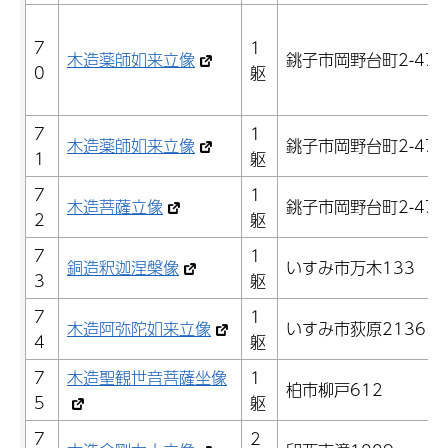
7
1
木造薬師如来立像
銚子市岡野台町2-473
0
躯
7
1
木造薬師如来立像
銚子市岡野台町2-473
1
躯
7
1
木造菩薩立像
銚子市岡野台町2-473
2
躯
7
1
銅造釈迦涅槃像
いすみ市万木133
3
躯
7
1
木造阿弥陀如来立像
いすみ市荻原2136
4
躯
7
木造聖観世音菩薩坐像
1
柏市柳戸612
5
躯
7
2