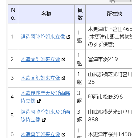
N
員
名称
所在地
o.
数
木更津市下宮田465
1
1
銅造阿弥陀如来立像
(木更津市郷土博物館
躯
のすず保管)
1
2
木造薬師如来立像
富津市湊219
躯
1
山武郡横芝光町宮川4
3
木造薬師如来立像
躯
25
木造毘沙門天及び両脇
3
4
印西市松崎396
侍立像
躯
銅造阿弥陀如来及び両
3
山武郡横芝光町小川台
5
脇侍立像
躯
888
1
6
木造薬師如来立像
木更津市桜井1450-1