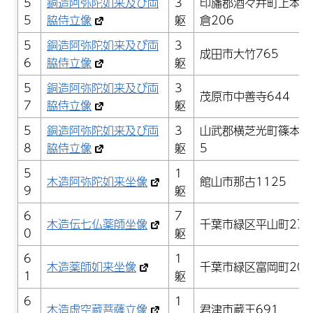
5
銅造阿弥陀如来及び両
3
印旛郡酒々井町上本佐
5
脇侍立像
躯
倉206
5
銅造阿弥陀如来及び両
3
成田市大竹765
6
脇侍立像
躯
5
銅造阿弥陀如来及び両
3
茂原市中善寺644
7
脇侍立像
躯
5
銅造阿弥陀如来及び両
3
山武郡横芝光町篠本4
8
脇侍立像
躯
5
5
1
木造阿弥陀如来坐像
館山市那古1125
9
躯
6
7
木造伝七仏薬師坐像
千葉市緑区平山町278
0
躯
6
1
木造薬師如来坐像
千葉市緑区富岡町209
1
躯
6
1
木造虚空蔵菩薩立像
君津市蔵王691