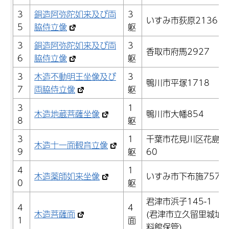
3
銅造阿弥陀如来及び両
3
いすみ市荻原2136
5
脇侍立像
躯
3
銅造阿弥陀如来及び両
3
香取市府馬2927
6
脇侍立像
躯
3
木造不動明王坐像及び
3
鴨川市平塚1718
7
両脇侍立像
躯
3
1
木造地蔵菩薩坐像
鴨川市大幡854
8
躯
3
1
千葉市花見川区花島町
木造十一面観音立像
9
躯
60
4
1
木造薬師如来坐像
いすみ市下布施757
0
躯
君津市浜子145-1
4
4
木造菩薩面
(君津市立久留里城址
1
面
料館保管)