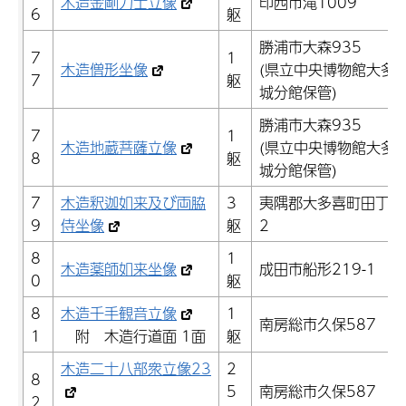
木造金剛力士立像
印西市滝1009
6
躯
勝浦市大森935
7
1
木造僧形坐像
(県立中央博物館大多
7
躯
城分館保管)
勝浦市大森935
7
1
木造地蔵菩薩立像
(県立中央博物館大多
8
躯
城分館保管)
7
木造釈迦如来及び両脇
3
夷隅郡大多喜町田丁2
9
侍坐像
躯
2
8
1
木造薬師如来坐像
成田市船形219-1
0
躯
8
木造千手観音立像
1
南房総市久保587
1
附 木造行道面 1面
躯
木造二十八部衆立像23
2
8
5
南房総市久保587
2