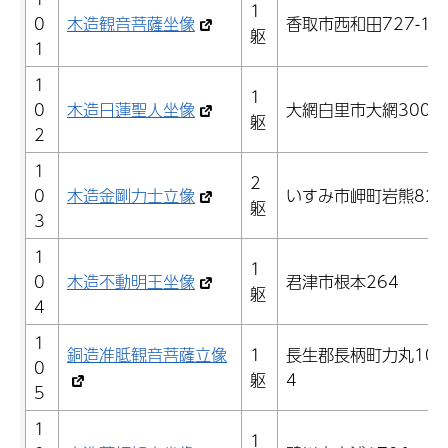
1
0
木造観音菩薩坐像
香取市西和田727-1
躯
1
1
1
0
木造日蓮聖人坐像
大網白里市大網3002
躯
2
1
2
0
木造金剛力士立像
いすみ市岬町岩熊820
躯
3
1
1
0
木造不動明王坐像
君津市根本264
躯
4
1
銅造准胝観音菩薩立像
1
長生郡長柄町力丸108
0
躯
4
5
1
1