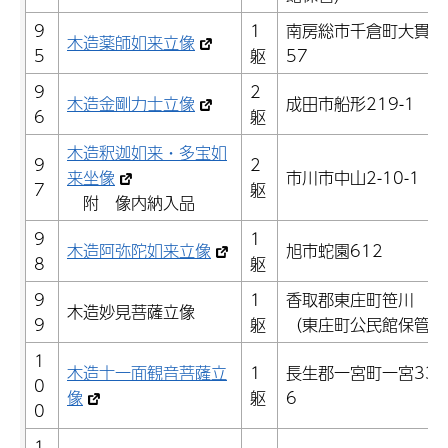
9
1
南房総市千倉町大貫1
木造薬師如来立像
5
躯
57
9
2
木造金剛力士立像
成田市船形219-1
6
躯
木造釈迦如来・多宝如
9
2
来坐像
市川市中山2-10-1
7
躯
附 像内納入品
9
1
木造阿弥陀如来立像
旭市蛇園612
8
躯
9
1
香取郡東庄町笹川
木造妙見菩薩立像
9
躯
（東庄町公民館保管）
1
木造十一面観音菩薩立
1
長生郡一宮町一宮331
0
像
躯
6
0
1