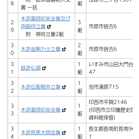
8
躯
書 一括
木造薬師如来坐像及び
2
3
両脇侍立像
市原市皆吉6
9
躯
附 神将立像2躯
3
2
木造金剛力士立像
市原市皆吉6
0
躯
3
1
いすみ市山田大門台4
鉄造仏頭
1
躯
47
3
1
木造伝聖観音立像
旭市溝原715
2
躯
印西市平賀2146
3
1
木造薬師如来坐像
(印西市立印旛歴史民
3
躯
資料館保管）
3
1
長生郡長南町長南969
木造慈恵大師坐像
4
躯
1