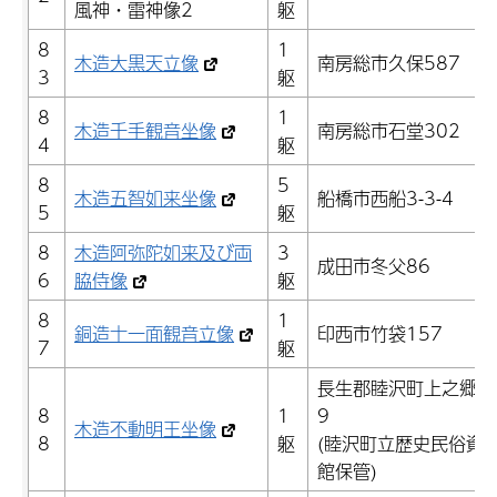
風神・雷神像2
躯
8
1
木造大黒天立像
南房総市久保587
3
躯
8
1
木造千手観音坐像
南房総市石堂302
4
躯
8
5
木造五智如来坐像
船橋市西船3-3-4
5
躯
8
木造阿弥陀如来及び両
3
成田市冬父86
6
脇侍像
躯
8
1
銅造十一面観音立像
印西市竹袋157
7
躯
長生郡睦沢町上之郷5
8
1
9
木造不動明王坐像
8
躯
(睦沢町立歴史民俗資
館保管)