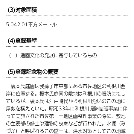
(3)対象面積
5,042.01平方メートル
(4)登録基準
（一）造園文化の発展に寄与しているもの
(5)登録記念物の概要
榎本氏庭園は我孫子市東部にある布佐地区の利根川西
岸に位置する。榎本氏庭園の敷地は利根川の堤防に接し
ているが、榎本氏は江戸時代から利根川沿いのこの地に
屋敷を構えていた。昭和33年に利根川堤防拡張事業に伴
って実施された布佐第一土地区画整理事業の際に、敷地
の主要部の盛土や建物の曳家などが行われた。水塚（み
づか）と呼ばれるこの盛土は、洪水対策としてこの地域