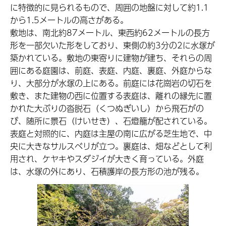
に特徴的に見られるもので、周囲の地盤に対して約1.1
から1.5メートルの高さがある。
敷地は、南北約87メートル、東西約62メートルの長方
形を一部欠いた形をしており、東側の約3分の2に水塚が
築かれている。敷地の東寄りに建物が建ち、それらの周
囲にある庭園は、前庭、表庭、内庭、裏庭、外庭からな
り、大部分が水塚の上にある。前庭には花崗岩の切石を
敷き、また建物の西に位置する表庭は、離れの縁先に置
かれた大ぶりの沓脱石（くつぬぎいし）から飛石がの
び、随所に景石（けいせき）、石燈籠が配されている。
表庭と対照的に、内庭は主屋の南に広がる芝生地で、中
央に大きなサルスベリが立つ。裏庭は、畑などとして利
用され、ケヤキやスダジイが大きく育っている。外庭
は、水塚の外にあり、石積護岸の長方形の池が残る。