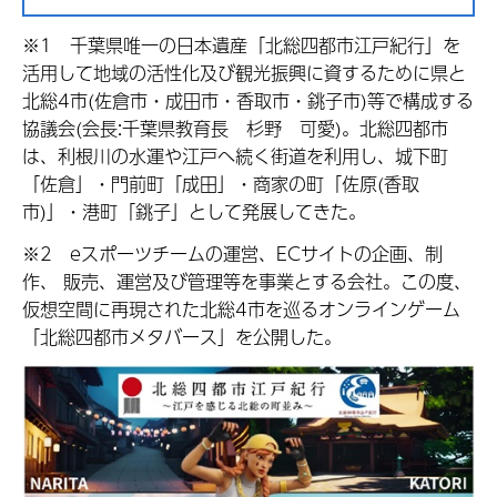
※1 千葉県唯一の日本遺産「北総四都市江戸紀行」を
活用して地域の活性化及び観光振興に資するために県と
北総4市(佐倉市・成田市・香取市・銚子市)等で構成する
協議会(会長:千葉県教育長 杉野 可愛)。北総四都市
は、利根川の水運や江戸へ続く街道を利用し、城下町
「佐倉」・門前町「成田」・商家の町「佐原(香取
市)」・港町「銚子」として発展してきた。
※2 eスポーツチームの運営、ECサイトの企画、制
作、 販売、運営及び管理等を事業とする会社。この度、
仮想空間に再現された北総4市を巡るオンラインゲーム
「北総四都市メタバース」を公開した。