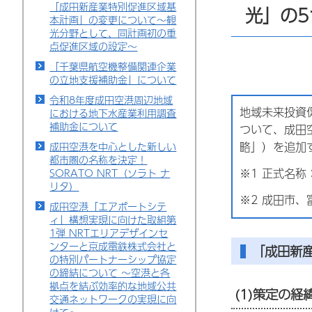
「成田新産業特別促進区域基
光」の
本計画」の変更について～観
光分野として、同計画初の重
点促進区域の設定～
「千葉県航空機整備関連企業
の立地支援補助金」について
令和8年度成田空港周辺地域
地域未来投資
における地下水産業利用調査
補助金について
ついて、成田
略」）を追加
成田空港を中心とした新しい
都市圏の名称を決定！
※1 正式名
SORATO NRT（ソラト ナ
リタ）
※2 成田市
成田空港「エアポートシテ
ィ」構想実現に向けた取組第
1弾 NRTエリアデザインセ
ンターと京成電鉄株式会社と
「成田新
の特別パートナーシップ協定
の締結について ～空港と各
拠点を結ぶ効率的な地域公共
(1)策定の経
交通ネットワークの実現に向