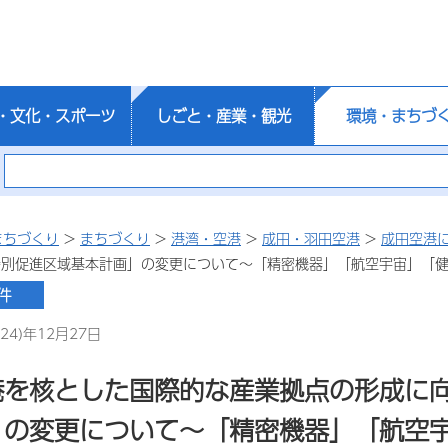
・文化・スポーツ
しごと・産業・観光
環境・まちづ
まちづくり
>
まちづくり
>
港湾・空港
>
成田・羽田空港
>
成田空港
特別促進区域基本計画」の変更について～「精密機器」「航空宇宙」「
24)年12月27日
港を核とした国際的な産業拠点の形成に向
」の変更について～「精密機器」「航空