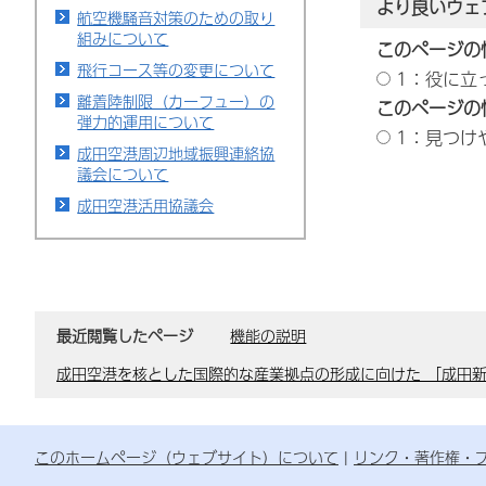
より良いウェ
航空機騒音対策のための取り
組みについて
このページの
飛行コース等の変更について
1：役に立
離着陸制限（カーフュー）の
このページの
弾力的運用について
1：見つけ
成田空港周辺地域振興連絡協
議会について
成田空港活用協議会
最近閲覧したページ
機能の説明
成田空港を核とした国際的な産業拠点の形成に向けた 「成田
このホームページ（ウェブサイト）について
リンク・著作権・