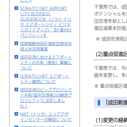
けて～
千葉県では、成
SORATO NRT AIRPORT
ポテンシャルを
CITY BUSINESS
GUIDEBOOK（ソラト ナリ
田空港を核とし
タ エアポートシティ ビジネ
進区域基本計画
スガイドブック）【企業向け
パンフレット】
※ 成田空港周
国家戦略特別区域航空物流外
国人材活用事業
(2)重点促進
成田空港におけるエアポート
シティの名称（愛称）募集に
千葉県では、令
ついて
画を変更し、多
SORATO NRT エアポート
シティ構想について
※ 重点促進区
成田空港のビッグプロジェク
ト名称”成田空港第2の開港プ
ロジェクト”に決定しまし
「成田新
た！
NRT（ナリタ）エリアデザ
(1)変更の経
インセンターの開設について