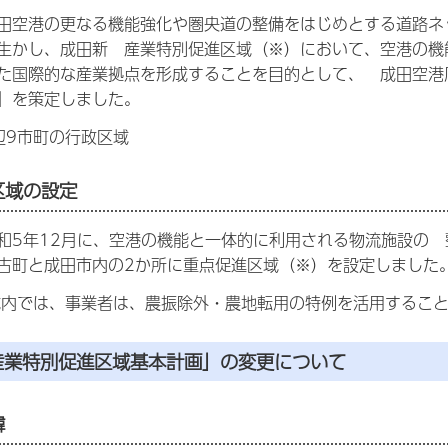
田空港の更なる機能強化や圏央道の整備をはじめとする道路ネ
生かし、成田新 産業特別促進区域（※）において、空港の機
た国際的な産業拠点を形成することを目的として、 成田空港
」を策定しました。
辺9市町の行政区域
区域の設定
和5年12月に、空港の機能と一体的に利用される物流施設の
古町と成田市内の2か所に重点促進区域（※）を設定しました
域内では、事業者は、農振除外・農地転用の特例を活用するこ
産業特別促進区域基本計画」の変更について
緯