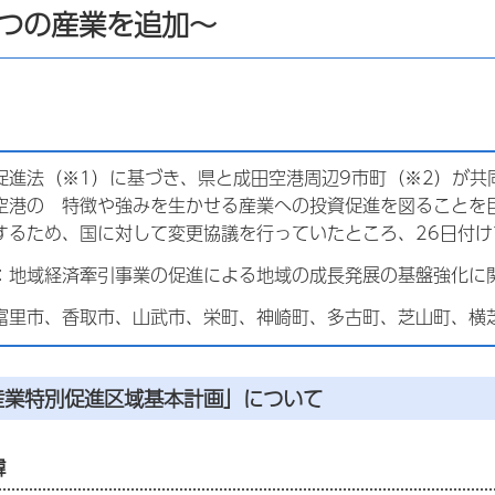
5つの産業を追加～
促進法（※1）に基づき、県と成田空港周辺9市町（※2）が共
空港の 特徴や強みを生かせる産業への投資促進を図ることを
するため、国に対して変更協議を行っていたところ、26日付
称：地域経済牽引事業の促進による地域の成長発展の基盤強化に
、富里市、香取市、山武市、栄町、神崎町、多古町、芝山町、横
産業特別促進区域基本計画」について
緯