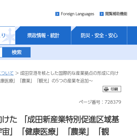
Foreign Languages
閲覧補助機能
くり
県政情報・統計
防災・安全・安心
について
> 成田空港を核とした国際的な産業拠点の形成に向け
健康医療」「農業」「観光」の5つの産業を追加～
ページ番号：728379
けた 「成田新産業特別促進区域基
宇宙」「健康医療」「農業」「観