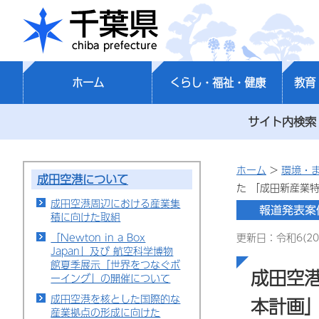
千葉県
ホーム
くらし・福祉・健康
教育
サイト内検索
ホーム
>
環境・
成田空港について
た 「成田新産業
成田空港周辺における産業集
積に向けた取組
「Newton in a Box
更新日：令和6(20
Japan」及び 航空科学博物
館夏季展示「世界をつなぐボ
成田空
ーイング」の開催について
成田空港を核とした国際的な
本計画
産業拠点の形成に向けた