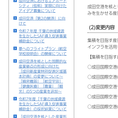
成田空港におけるエアポート
シティ（仮称）実現に向けた
成田空港を核と
アイデア募集について
みを生かせる産
成田空港「第2の開港」に向
けて
(2)変更内容
令和７年度 千葉の地域資源
を生かしたSAF導入促進事業
集積を目指す産
補助金について
インフラを活用
夢へのフライトプラン（航空
学校説明会）の開催について
【集積を目指す
成田空港を核とした国際的な
産業拠点の形成に向けた
○成田国際空港
「成田新産業特別促進区域基
本計画」の変更について～
○成田国際空港
「精密機器」「航空宇宙」
「健康医療」「農業」「観
○成田国際空港
光」の5つの産業を追加～
○成田国際空港
令和7年度「千葉の地域資源
を生かしたSAF導入促進事業
○成田国際空港
補助金」の採択結果について
「成田空港を核とした産業形