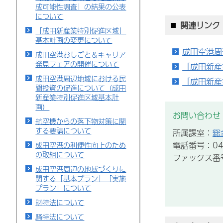
成可能性調査」の結果の公表
について
関連リンク
「成田新産業特別促進区域」
基本計画の変更について
成田空港周
成田空港おしごと＆キャリア
発見フェアの開催について
「成田新産
成田空港周辺地域における民
「成田新産
間投資の促進について（成田
新産業特別促進区域基本計
画）
お問い合わせ
航空機からの落下物対策に関
する要請について
所属課室：
総
電話番号：043
成田空港の利便性向上のため
の取組について
ファックス番号：
成田空港周辺の地域づくりに
関する「基本プラン」「実施
プラン」について
財特法について
騒特法について