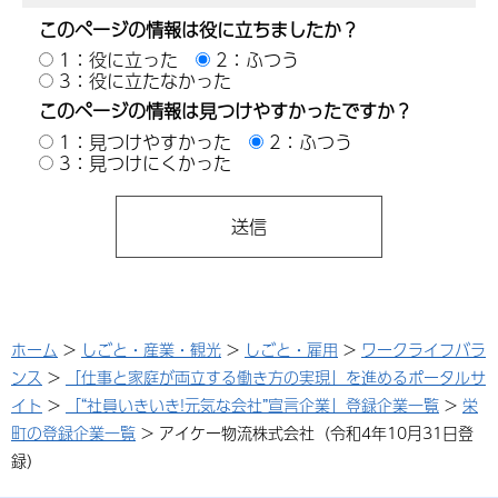
このページの情報は役に立ちましたか？
1：役に立った
2：ふつう
3：役に立たなかった
このページの情報は見つけやすかったですか？
1：見つけやすかった
2：ふつう
3：見つけにくかった
ホーム
>
しごと・産業・観光
>
しごと・雇用
>
ワークライフバラ
ンス
>
「仕事と家庭が両立する働き方の実現」を進めるポータルサ
イト
>
「“社員いきいき!元気な会社”宣言企業」登録企業一覧
>
栄
町の登録企業一覧
> アイケー物流株式会社（令和4年10月31日登
録）