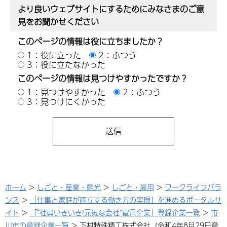
より良いウェブサイトにするためにみなさまのご意
見をお聞かせください
このページの情報は役に立ちましたか？
1：役に立った
2：ふつう
3：役に立たなかった
このページの情報は見つけやすかったですか？
1：見つけやすかった
2：ふつう
3：見つけにくかった
ホーム
>
しごと・産業・観光
>
しごと・雇用
>
ワークライフバラ
ンス
>
「仕事と家庭が両立する働き方の実現」を進めるポータルサ
イト
>
「“社員いきいき!元気な会社”宣言企業」登録企業一覧
>
市
川市の登録企業一覧
> 下村特殊精工株式会社（令和4年8月29日登