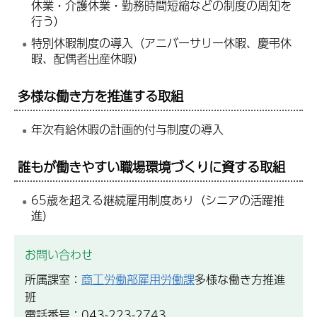
休業・介護休業・勤務時間短縮などの制度の周知を
行う）
特別休暇制度の導入（アニバーサリー休暇、慶弔休
暇、配偶者出産休暇）
多様な働き方を推進する取組
年次有給休暇の計画的付与制度の導入
誰もが働きやすい職場環境づくりに資する取組
65歳を超える継続雇用制度あり（シニアの活躍推
進）
お問い合わせ
所属課室：
商工労働部雇用労働課
多様な働き方推進
班
電話番号：043-223-2743