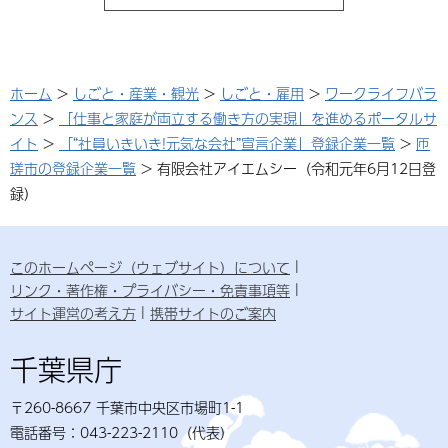
ホーム
>
しごと・産業・観光
>
しごと・雇用
>
ワークライフバラ
ンス
>
「仕事と家庭が両立する働き方の実現」を進めるポータルサ
イト
>
「“社員いきいき!元気な会社”宣言企業」登録企業一覧
>
匝
瑳市の登録企業一覧
> 有限会社アイエムシー（令和元年6月12日登
録）
このホームページ（ウェブサイト）について
リンク・著作権・プライバシー・免責事項等
サイト運営の考え方
携帯サイトのご案内
千葉県庁
〒260-8667 千葉市中央区市場町1-1
電話番号：043-223-2110（代表）