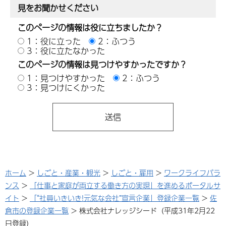
見をお聞かせください
このページの情報は役に立ちましたか？
1：役に立った
2：ふつう
3：役に立たなかった
このページの情報は見つけやすかったですか？
1：見つけやすかった
2：ふつう
3：見つけにくかった
ホーム
>
しごと・産業・観光
>
しごと・雇用
>
ワークライフバラ
ンス
>
「仕事と家庭が両立する働き方の実現」を進めるポータルサ
イト
>
「“社員いきいき!元気な会社”宣言企業」登録企業一覧
>
佐
倉市の登録企業一覧
> 株式会社ナレッジシード（平成31年2月22
日登録）