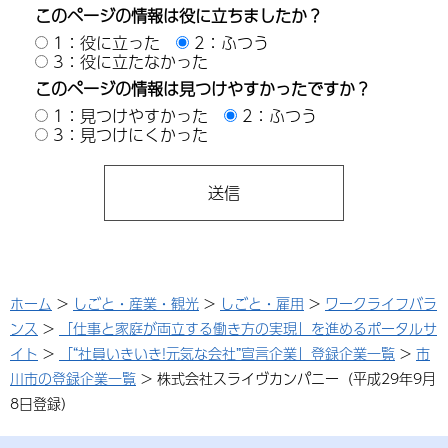
このページの情報は役に立ちましたか？
1：役に立った
2：ふつう
3：役に立たなかった
このページの情報は見つけやすかったですか？
1：見つけやすかった
2：ふつう
3：見つけにくかった
ホーム
>
しごと・産業・観光
>
しごと・雇用
>
ワークライフバラ
ンス
>
「仕事と家庭が両立する働き方の実現」を進めるポータルサ
イト
>
「“社員いきいき!元気な会社”宣言企業」登録企業一覧
>
市
川市の登録企業一覧
> 株式会社スライヴカンパニー（平成29年9月
8日登録）