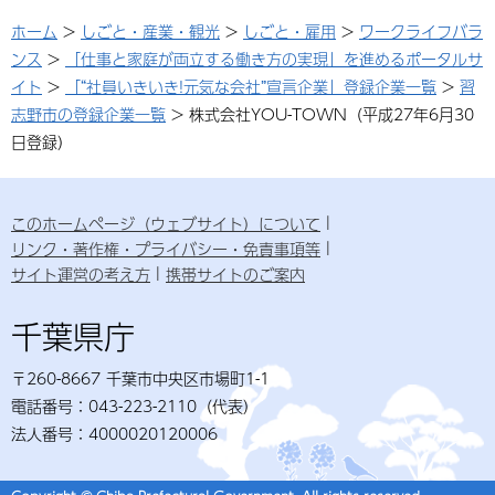
ホーム
>
しごと・産業・観光
>
しごと・雇用
>
ワークライフバラ
ンス
>
「仕事と家庭が両立する働き方の実現」を進めるポータルサ
イト
>
「“社員いきいき!元気な会社”宣言企業」登録企業一覧
>
習
志野市の登録企業一覧
> 株式会社YOU-TOWN（平成27年6月30
日登録）
このホームページ（ウェブサイト）について
リンク・著作権・プライバシー・免責事項等
サイト運営の考え方
携帯サイトのご案内
千葉県庁
〒260-8667 千葉市中央区市場町1-1
電話番号：043-223-2110（代表）
法人番号：4000020120006