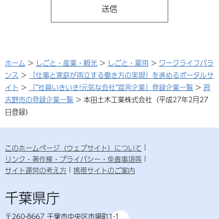
ホーム
>
しごと・産業・観光
>
しごと・雇用
>
ワークライフバラ
ンス
>
「仕事と家庭が両立する働き方の実現」を進めるポータルサ
イト
>
「“社員いきいき!元気な会社”宣言企業」登録企業一覧
>
習
志野市の登録企業一覧
> 本田土木工業株式会社（平成27年2月27
日登録）
このホームページ（ウェブサイト）について
リンク・著作権・プライバシー・免責事項等
サイト運営の考え方
携帯サイトのご案内
千葉県庁
〒260-8667 千葉市中央区市場町1-1