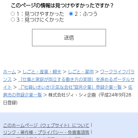
このページの情報は見つけやすかったですか？
1：見つけやすかった
2：ふつう
3：見つけにくかった
ホーム
>
しごと・産業・観光
>
しごと・雇用
>
ワークライフバラ
ンス
>
「仕事と家庭が両立する働き方の実現」を進めるポータルサ
イト
>
「“社員いきいき!元気な会社”宣言企業」登録企業一覧
>
佐
倉市の登録企業一覧
> 株式会社ジィ・シィ企画（平成24年9月28
日登録）
このホームページ（ウェブサイト）について
リンク・著作権・プライバシー・免責事項等