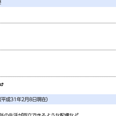
要
平成31年2月8日現在）
外の生活が両立できるような配慮など