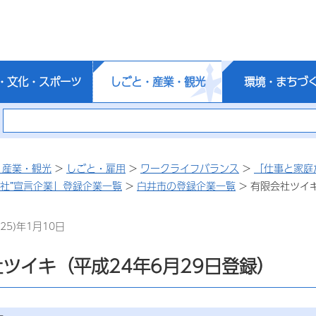
・文化・スポーツ
しごと・産業・観光
環境・まちづ
・産業・観光
>
しごと・雇用
>
ワークライフバランス
>
「仕事と家庭
会社”宣言企業」登録企業一覧
>
白井市の登録企業一覧
> 有限会社ツイキ
25)年1月10日
ツイキ（平成24年6月29日登録）