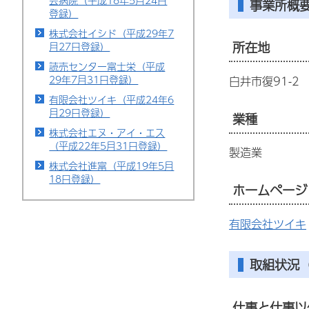
会病院（平成18年5月24日
事業所概
登録）
株式会社イシド（平成29年7
所在地
月27日登録）
読売センター富士栄（平成
29年7月31日登録）
白井市復91-2
有限会社ツイキ（平成24年6
月29日登録）
業種
株式会社エヌ・アイ・エス
（平成22年5月31日登録）
製造業
株式会社進富（平成19年5月
18日登録）
ホームページ
有限会社ツイキ
取組状況（
仕事と仕事以