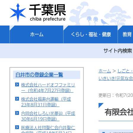
千葉県
ホーム
くらし・福祉・健康
教育
サイト内検索
ホーム
>
しごと
白井市の登録企業一覧
いきいき!元気な
株式会社ハードオフファミリ
ー（令和4年7月27日登録）
更新日：令和7(20
株式会社福寿台運輸（平成
23年8月31日登録）
有限会社
合同会社しろい光夢辿（平成
30年6月19日登録）
医療法人社団聖仁会白井聖仁