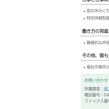
急な休みに
特別休暇制
働き方の見直
積極的な声
その他、誰も
福祉作業所
お問い合わせ
所属課室：
商
電話番号：043
ファックス番号：