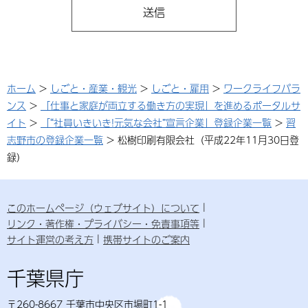
ホーム
>
しごと・産業・観光
>
しごと・雇用
>
ワークライフバラ
ンス
>
「仕事と家庭が両立する働き方の実現」を進めるポータルサ
イト
>
「“社員いきいき!元気な会社”宣言企業」登録企業一覧
>
習
志野市の登録企業一覧
> 松樹印刷有限会社（平成22年11月30日登
録）
このホームページ（ウェブサイト）について
リンク・著作権・プライバシー・免責事項等
サイト運営の考え方
携帯サイトのご案内
千葉県庁
〒260-8667 千葉市中央区市場町1-1