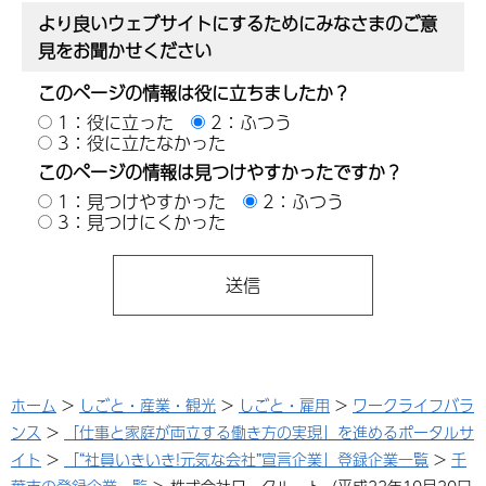
より良いウェブサイトにするためにみなさまのご意
見をお聞かせください
このページの情報は役に立ちましたか？
1：役に立った
2：ふつう
3：役に立たなかった
このページの情報は見つけやすかったですか？
1：見つけやすかった
2：ふつう
3：見つけにくかった
ホーム
>
しごと・産業・観光
>
しごと・雇用
>
ワークライフバラ
ンス
>
「仕事と家庭が両立する働き方の実現」を進めるポータルサ
イト
>
「“社員いきいき!元気な会社”宣言企業」登録企業一覧
>
千
葉市の登録企業一覧
> 株式会社ワークルート（平成22年10月20日