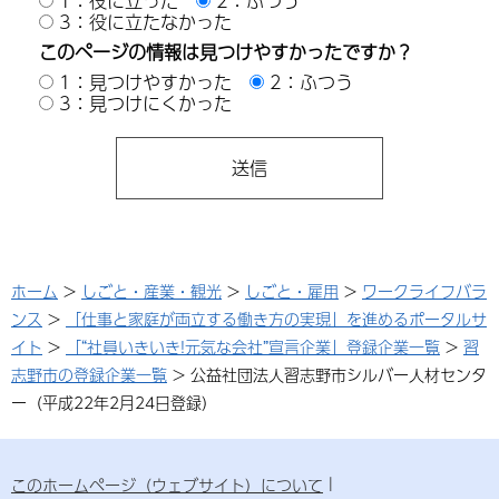
1：役に立った
2：ふつう
3：役に立たなかった
このページの情報は見つけやすかったですか？
1：見つけやすかった
2：ふつう
3：見つけにくかった
ホーム
>
しごと・産業・観光
>
しごと・雇用
>
ワークライフバラ
ンス
>
「仕事と家庭が両立する働き方の実現」を進めるポータルサ
イト
>
「“社員いきいき!元気な会社”宣言企業」登録企業一覧
>
習
志野市の登録企業一覧
> 公益社団法人習志野市シルバー人材センタ
ー（平成22年2月24日登録）
このホームページ（ウェブサイト）について