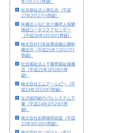
年7月31日登録）
社会福祉法人南生会（平成
27年2月27日登録）
医療法人弘仁会介護老人保健
施設ロータスケアセンター
（平成26年5月30日登録）
株式会社日本政策金融公庫船
橋支店（平成25年12月27日
登録）
社会福祉法人千葉県福祉援護
会（平成25年3月28日登
録）
株式会社エムアールピー（平
成24年2月29日登録）
生活協同組合パルシステム千
葉（平成24年2月29日登
録）
株式会社お客様相談室（平成
23年9月30日登録）
株式会社ホンダベルノ市川