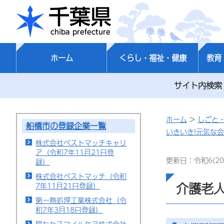
千葉県
ホーム
くらし・福祉・健康
教育
サイト内検索
ホーム
>
しごと
船橋市の登録企業一覧
いきいき!元気な
株式会社ベストマッチキャリ
ア（令和7年11月21日登
更新日：令和6(20
録）
株式会社ベストマッチ（令和
介護老人
7年11月21日登録）
第一熱処理工業株式会社（令
和7年3月18日登録）