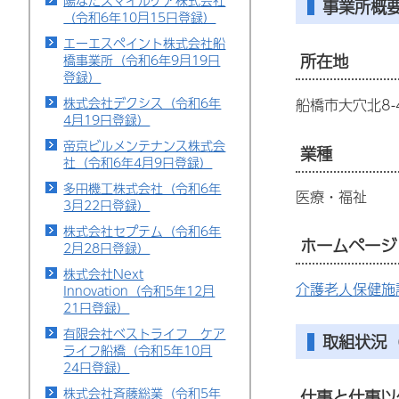
陽なたスマイルケア株式会社
事業所概
（令和6年10月15日登録）
エーエスペイント株式会社船
所在地
橋事業所（令和6年9月19日
登録）
株式会社デクシス（令和6年
船橋市大穴北8-4
4月19日登録）
帝京ビルメンテナンス株式会
業種
社（令和6年4月9日登録）
多田機工株式会社（令和6年
医療・福祉
3月22日登録）
株式会社セプテム（令和6年
ホームページ
2月28日登録）
株式会社Next
介護老人保健施
Innovation（令和5年12月
21日登録）
有限会社ベストライフ ケア
取組状況（
ライフ船橋（令和5年10月
24日登録）
株式会社斉藤総業（令和5年
仕事と仕事以