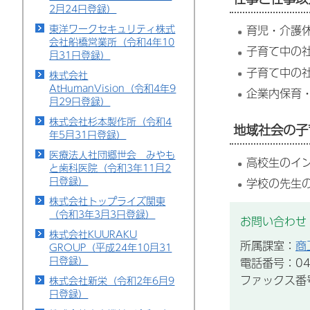
2月24日登録）
東洋ワークセキュリティ株式
育児・介護
会社船橋営業所（令和4年10
子育て中の
月31日登録）
子育て中の
株式会社
AtHumanVision（令和4年9
企業内保育
月29日登録）
株式会社杉本製作所（令和4
地域社会の子
年5月31日登録）
医療法人社団郷世会 みやも
高校生のイ
と歯科医院（令和3年11月2
日登録）
学校の先生
株式会社トップライズ関東
（令和3年3月3日登録）
お問い合わせ
株式会社KUURAKU
所属課室：
商
GROUP（平成24年10月31
日登録）
電話番号：043
ファックス番号：
株式会社新栄（令和2年6月9
日登録）