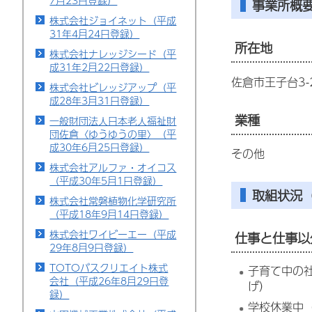
7月23日登録）
事業所概
株式会社ジョイネット（平成
31年4月24日登録）
所在地
株式会社ナレッジシード（平
成31年2月22日登録）
佐倉市王子台3-2
株式会社ビレッジアップ（平
成28年3月31日登録）
業種
一般財団法人日本老人福祉財
団佐倉〈ゆうゆうの里〉（平
成30年6月25日登録）
その他
株式会社アルファ・オイコス
（平成30年5月1日登録）
取組状況（
株式会社常磐植物化学研究所
（平成18年9月14日登録）
株式会社ワイビーエー（平成
仕事と仕事以
29年8月9日登録）
TOTOバスクリエイト株式
子育て中の
会社（平成26年8月29日登
げ）
録）
学校休業中