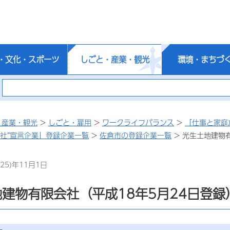
・文化・スポーツ
しごと・産業・観光
環境・まちづ
・産業・観光
>
しごと・雇用
>
ワークライフバランス
>
「仕事と家庭
会社”宣言企業」登録企業一覧
>
佐倉市の登録企業一覧
> 光生土地建物
25)年11月1日
建物有限会社（平成18年5月24日登録