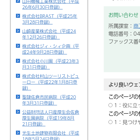
山田機械工業株式会社（平成
26年6月30日登録）
お問い合わせ
株式会社BRAST（平成25年
3月28日登録）
所属課室：
商
山崎産業株式会社（平成24
電話番号：043
年12月26日登録）
ファックス番号：
株式会社ジィ・シィ企画（平
成24年9月28日登録）
株式会社小川園（平成23年3
月31日登録）
株式会社村山ツーリストビュ
ーロー（平成22年1月8日登
より良いウェ
録）
このページの
聖隷佐倉市民病院（平成20
年3月31日登録）
1：役に立
公益財団法人日産厚生会佐倉
このページの
厚生園病院（平成19年8月
1：見つけ
21日登録）
光生土地建物有限会社（平成
18年5月24日登録）