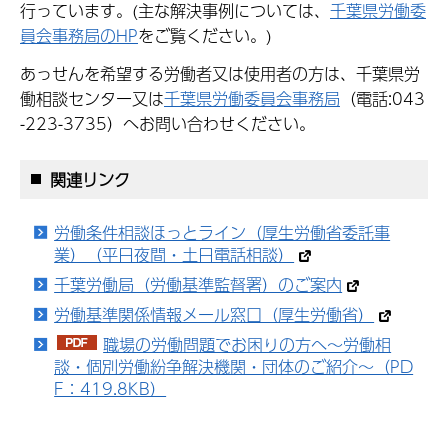
行っています。(主な解決事例については、
千葉県労働委
員会事務局のHP
をご覧ください。)
あっせんを希望する労働者又は使用者の方は、千葉県労
働相談センター又は
千葉県労働委員会事務局
（電話:043
-223-3735）へお問い合わせください。
関連リンク
労働条件相談ほっとライン（厚生労働省委託事
業）（平日夜間・土日電話相談）
千葉労働局（労働基準監督署）のご案内
労働基準関係情報メール窓口（厚生労働省）
職場の労働問題でお困りの方へ～労働相
談・個別労働紛争解決機関・団体のご紹介～（PD
F：419.8KB）