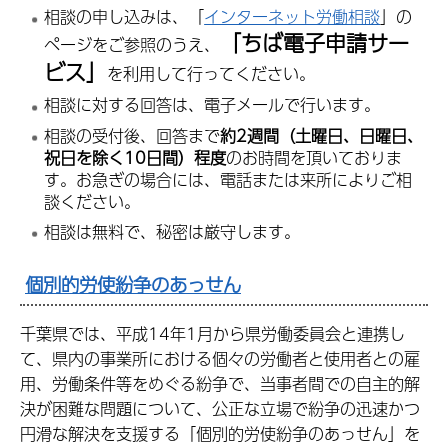
相談の申し込みは、「
インターネット労働相談
」の
「ちば電子申請サー
ページをご参照のうえ、
ビス」
を利用して行ってください。
相談に対する回答は、電子メールで行います。
相談の受付後、回答まで
約2週間（土曜日、日曜日、
祝日を除く10日間）程度
のお時間を頂いておりま
す。お急ぎの場合には、電話または来所によりご相
談ください。
相談は無料で、秘密は厳守します。
個別的労使紛争のあっせん
千葉県では、平成14年1月から県労働委員会と連携し
て、県内の事業所における個々の労働者と使用者との雇
用、労働条件等をめぐる紛争で、当事者間での自主的解
決が困難な問題について、公正な立場で紛争の迅速かつ
円滑な解決を支援する「個別的労使紛争のあっせん」を