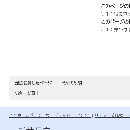
このページの
1：役に立
このページの
1：見つけ
最近閲覧したページ
機能の説明
労働・就職
｜
このホームページ（ウェブサイト）について
リンク・著作権・