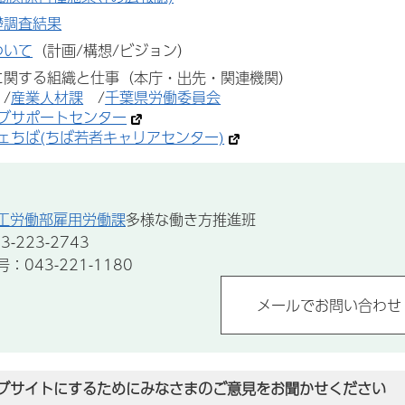
礎調査結果
ついて
（計画/構想/ビジョン）
に関する組織と仕事（本庁・出先・関連機関）
/
産業人材課
/
千葉県労働委員会
ブサポートセンター
ェちば(ちば若者キャリアセンター)
工労働部雇用労働課
多様な働き方推進班
-223-2743
043-221-1180
ブサイトにするためにみなさまのご意見をお聞かせください