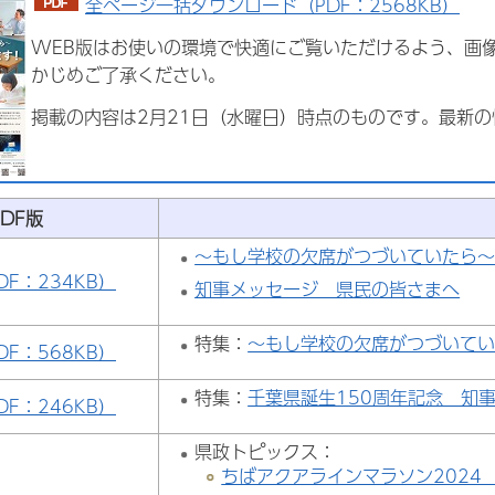
全ページ一括ダウンロード（PDF：2568KB）
WEB版はお使いの環境で快適にご覧いただけるよう、画
かじめご了承ください。
掲載の内容は2月21日（水曜日）時点のものです。最新
PDF版
～もし学校の欠席がつづいていたら
DF：234KB）
知事メッセージ 県民の皆さまへ
特集：
～もし学校の欠席がつづいて
DF：568KB）
特集：
千葉県誕生150周年記念 知
DF：246KB）
県政トピックス：
ちばアクアラインマラソン2024