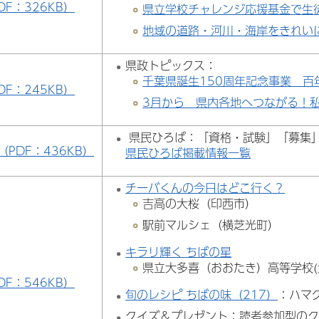
DF：326KB）
県立学校チャレンジ応援基金で生
地域の道路・河川・海岸をきれい
県政トピックス：
千葉県誕生150周年記念事業 百
DF：245KB）
3月から 県内各地へつながる！
県民ひろば：「資格・試験」「募集
（PDF：436KB）
県民ひろば掲載情報一覧
チーバくんの今日はどこ行く？
吉高の大桜（印西市）
駅前マルシェ（横芝光町）
キラリ輝く ちばの星
県立大多喜（おおたき）高等学校(
DF：546KB）
旬のレシピ ちばの味（217）
：ハマ
クイズ＆プレゼント：読者参加型の