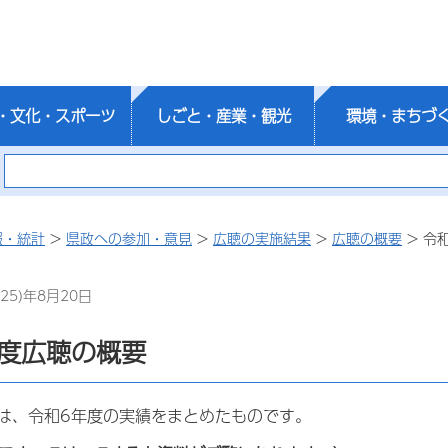
・文化・スポーツ
しごと・産業・観光
環境・まちづ
報・統計
>
県政への参加・意見
>
広聴の実施結果
>
広聴の概要
> 令
25)年8月20日
年度広聴の概要
は、令和6年度の実績をまとめたものです。