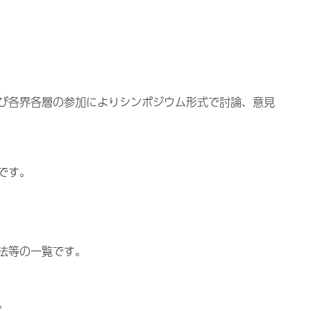
び各界各層の参加によりシンポジウム形式で討論、意見
です。
法等の一覧です。
。