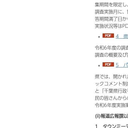
集期間を限定し
調査実施月に、
答期間満了日か
実施状況等はP
4 県
令和6年度の調
調査の概要及び
5 パ
県では、開かれ
ックコメント制
と「千葉県行政
民の皆さんから
令和6年度実施
(ii)報道広報
1 タウンミー