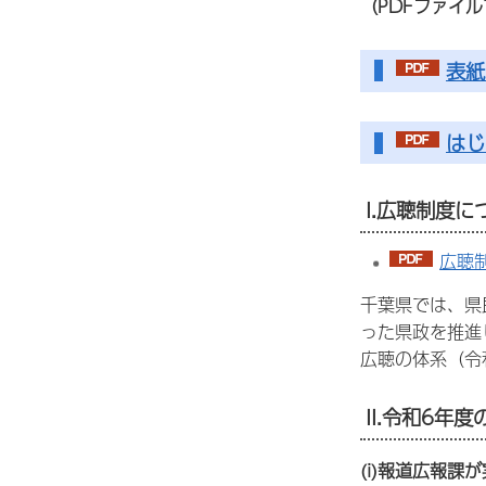
（PDFファイ
表紙
はじ
I.広聴制度に
広聴制
千葉県では、県
った県政を推進
広聴の体系（令
II.令和6年
(i)報道広報課