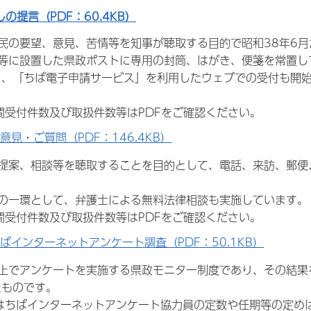
の提言（PDF：60.4KB）
民の要望、意見、苦情等を知事が聴取する目的で昭和38年6
等に設置した県政ポストに専用の封筒、はがき、便箋を常置し
ら、「ちば電子申請サービス」を利用したウェブでの受付も開
間受付件数及び取扱件数等はPDFをご確認ください。
意見・ご質問（PDF：146.4KB）
提案、相談等を聴取することを目的として、電話、来訪、郵便
の一環として、弁護士による無料法律相談も実施しています。
間受付件数及び取扱件数等はPDFをご確認ください。
ばインターネットアンケート調査（PDF：50.1KB）
上でアンケートを実施する県政モニター制度であり、その結果
たものです。
はちばインターネットアンケート協力員の定数や任期等の定め