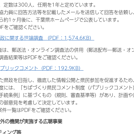
、定数は300人、任期を1年と定めています。
協力員に回答方法等を記載したメールを送信して回答を依頼し
ら約1ヶ月後に、千葉県ホームページで公表しています。
DFをご確認ください。
政に関する世論調査 （PDF：1,574.6KB）
査は、郵送法・オンライン調査法の併用（郵送配布―郵送・オ
調査結果等はPDFをご確認ください。
ブリックコメント（PDF：192.9KB）
た県政を目指し、徹底した情報公開と県民参加を促進するため
度には、「ちばづくり県民コメント制度（パブリックコメント
手続条例」に基づくもの（規則、審査基準等）があり、計画や
の御意見を考慮して決定しています。
案件一覧はPDFをご確認ください。
課以外の機関が実施する広聴事業
ティング等