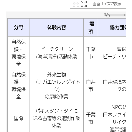
画面サイズで表示
場
分野
体験内容
協力団体
所
自然保
護・
ビーチクリーン
千葉
豊砂
環境保
(海岸清掃)活動体験
市
ビーチ・ワー
全
自然保
外来生物
護・
（ナガエツルノゲイト
白井
白井環境ネッ
環境保
ウ)
市
ークの会
全
の駆除作業
NPO法人
パキスタン・タイに
千葉
日本ファイバ
国際
送る古着等の選別作業
市
サイクル
体験
連帯協議