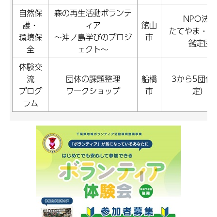
自然保
森の再生活動ボランテ
NPO法人
護・
ィア
館山
たてやま・海
環境保
～沖ノ島学びのプロジ
市
鑑定団
全
ェクト～
体験交
流
団体の課題整理
船橋
3から5団体
プログ
ワークショップ
市
定）
ラム