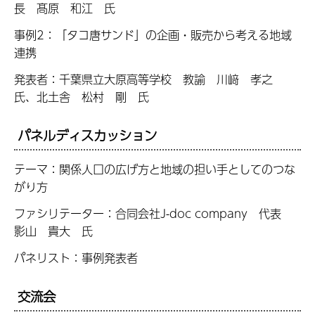
長 髙原 和江 氏
事例2：「タコ唐サンド」の企画・販売から考える地域
連携
発表者：
千葉県立大原高等学校 教諭
川﨑 孝之
氏、北土舎 松村 剛 氏
パネルディスカッション
テーマ：関係人口の広げ方と地域の担い手としてのつな
がり方
ファシリテーター：
合同会社J-doc company 代表
影山 貴大 氏
パネリスト：事例発表者
交流会