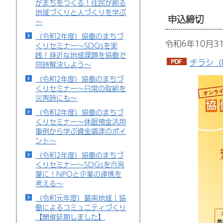
がまちをつくる！住民が創る
地域づくりと人づくりを学ぶ
申込締切
～
（令和2年度）協働のまちづ
令和6年10月3
くりセミナー～SDGsを実
践！身近な地域課題を協働で
チラシ（P
同時解決しよう～
（令和2年度）協働のまちづ
くりセミナー～日常の取組を
災害時にも～
（令和2年度）協働のまちづ
くりセミナー～休眠預金活用
事例から学ぶ資金調達のポイ
ント～
（令和2年度）協働のまちづ
くりセミナー～SDGsを合言
葉に！NPOと企業の連携を
考える～
（令和元年度）葛南地域｜協
働によるコミュニティづくり
【開催延期しました】