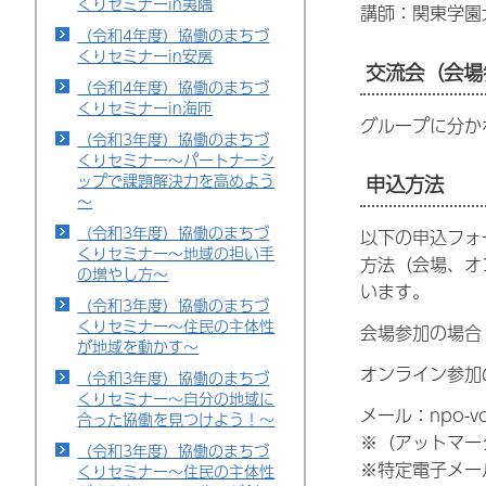
くりセミナーin夷隅
講師：関東学園
（令和4年度）協働のまちづ
くりセミナーin安房
交流会（会場
（令和4年度）協働のまちづ
くりセミナーin海匝
グループに分か
（令和3年度）協働のまちづ
くりセミナー～パートナーシ
ップで課題解決力を高めよう
申込方法
～
（令和3年度）協働のまちづ
以下の申込フォ
くりセミナー～地域の担い手
方法（会場、オ
の増やし方～
います。
（令和3年度）協働のまちづ
くりセミナー～住民の主体性
会場参加の場合
が地域を動かす～
オンライン参加
（令和3年度）協働のまちづ
くりセミナー～自分の地域に
メール：npo-vo
合った協働を見つけよう！～
※（アットマー
（令和3年度）協働のまちづ
※特定電子メー
くりセミナー～住民の主体性