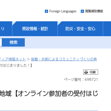
Foreign Languages
閲覧補助機能
くり
県政情報・統計
防災・安全・安心
ティア情報ネット
>
協働・共創によるコミュニティづくりの普
受付はじまりました！】
ページ番号：698721
生地域【オンライン参加者の受付はじ