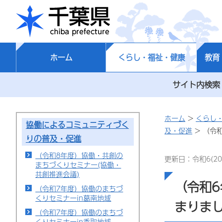
千葉県
ホーム
くらし・福祉・健康
教育
サイト内検索
ホーム
>
くらし
協働によるコミュニティづく
及・促進
> （令
りの普及・促進
（令和8年度）協働・共創の
更新日：令和6(20
まちづくりセミナー(協働・
共創推進会議)
（令和
（令和7年度）協働のまちづ
くりセミナーin葛南地域
まりま
（令和7年度）協働のまちづ
くりセミナーin香取地域