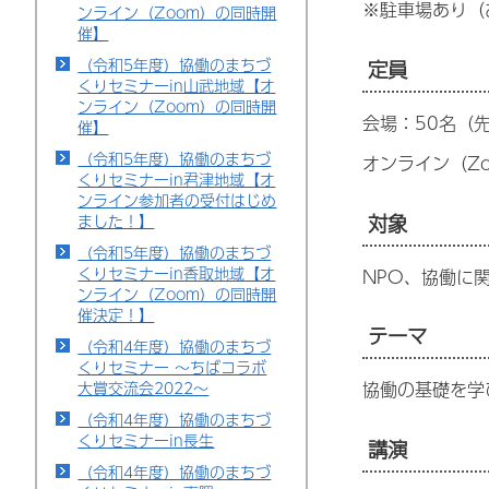
※駐車場あり（
ンライン（Zoom）の同時開
催】
（令和5年度）協働のまちづ
定員
くりセミナーin山武地域【オ
ンライン（Zoom）の同時開
会場：50名（
催】
（令和5年度）協働のまちづ
オンライン（Z
くりセミナーin君津地域【オ
ンライン参加者の受付はじめ
対象
ました！】
（令和5年度）協働のまちづ
くりセミナーin香取地域【オ
NPO、協働に
ンライン（Zoom）の同時開
催決定！】
テーマ
（令和4年度）協働のまちづ
くりセミナー ～ちばコラボ
大賞交流会2022～
協働の基礎を学
（令和4年度）協働のまちづ
くりセミナーin長生
講演
（令和4年度）協働のまちづ