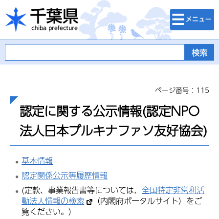
検索・メニュ
千葉県
ー
ページ番号：115
認定に関する公示情報(認定NPO
法人日本ブルキナファソ友好協会)
基本情報
認定関係公示等履歴情報
(定款、事業報告書等については、
全国特定非営利活
動法人情報の検索
（内閣府ポータルサイト）をご
覧ください。）