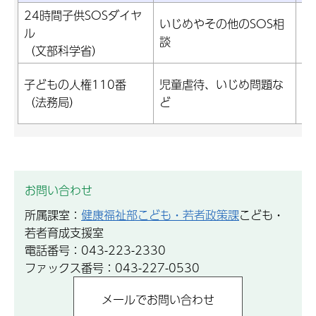
24時間子供SOSダイヤ
いじめやその他のSOS相
ル
01
談
（文部科学省）
01
子どもの人権110番
児童虐待、いじめ問題な
（
（法務局）
ど
分
お問い合わせ
所属課室：
健康福祉部こども・若者政策課
こども・
若者育成支援室
電話番号：043-223-2330
ファックス番号：043-227-0530