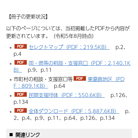
【冊子の更新状況】
以下のページについては、当初掲載したPDFから内容が
更新されています。（令和5年8月時点）
セレクトマップ（PDF：219.5KB）
p.2、
p.4
国・県等の相談・支援窓口（PDF：2,140.1K
B）
p.9、p.11
市町村の相談・支援窓口等
東葛飾地区（PD
F：809.1KB）
p.64
民間支援団体（PDF：550.6KB）
p.126、
p.134
全体ダウンロード（PDF：5,887.6KB）
p.
2、p.4、p.9、p.11、p.64、p.126、p.134
関連リンク