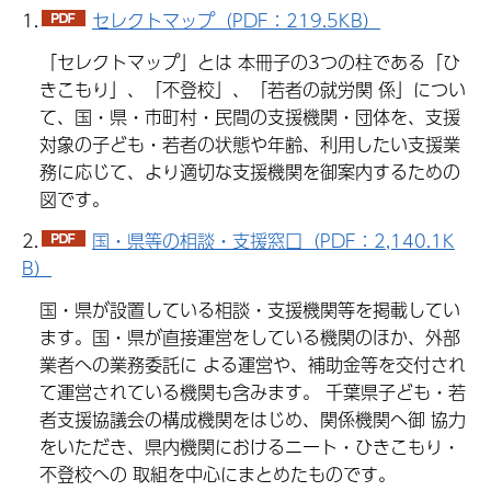
1.
セレクトマップ（PDF：219.5KB）
「セレクトマップ」とは 本冊子の3つの柱である「ひ
きこもり」、「不登校」、「若者の就労関 係」につい
て、国・県・市町村・民間の支援機関・団
体を、支援
対象の子ども・若者の状態や年齢、利用したい支援業
務に
応じて、より適切な支援機関を御案内するための
図です。
2.
国・県等の相談・支援窓口（PDF：2,140.1K
B）
国・県が設置している相談・支援機関等を掲載してい
ます。国・県が直接運営をしている機関のほか、外部
業者への業務委託に よる運営や、補助金等を交付され
て運営されている機関も含みます。 千葉県子ども・若
者支援協議会の構成機関をはじめ、関係機関へ御 協力
をいただき、県内機関におけるニート・ひきこもり・
不登校への 取組を中心にまとめたものです。