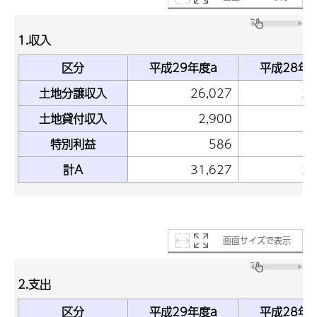
1.収入
区分
平成29年度a
平成28年
土地分譲収入
26,027
20
土地貸付収入
2,900
2
特別利益
586
計A
31,627
26
画面サイズで表示
2.支出
区分
平成29年度a
平成28年