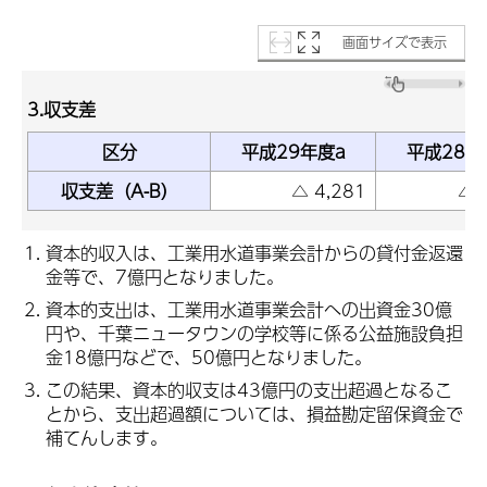
画面サイズで表示
3.収支差
区分
平成29年度a
平成28年
収支差（A-B）
△ 4,281
△ 
資本的収入は、工業用水道事業会計からの貸付金返還
金等で、7億円となりました。
資本的支出は、工業用水道事業会計への出資金30億
円や、千葉ニュータウンの学校等に係る公益施設負担
金18億円などで、50億円となりました。
この結果、資本的収支は43億円の支出超過となるこ
とから、支出超過額については、損益勘定留保資金で
補てんします。