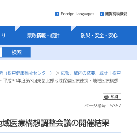
Foreign Languages
閲覧補助機能
くり
県政情報・統計
防災・安全・安心
所（松戸健康福祉センター）
>
広報、域内の概要、統計｜松戸
> 平成30年度第3回東葛北部地域保健医療連携・地域医療構想
ページ番号：5367
地域医療構想調整会議の開催結果