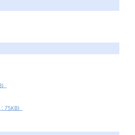
B）
：75KB）