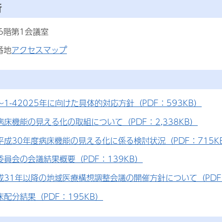
所
6階第1会議室
番地
アクセスマップ
～1-42025年に向けた具体的対応方針（PDF：593KB）
1病床機能の見える化の取組について（PDF：2,338KB）
2平成30年度病床機能の見える化に係る検討状況（PDF：715K
委員会の会議結果概要（PDF：139KB）
成31年以降の地域医療構想調整会議の開催方針について（PDF
床配分結果（PDF：195KB）