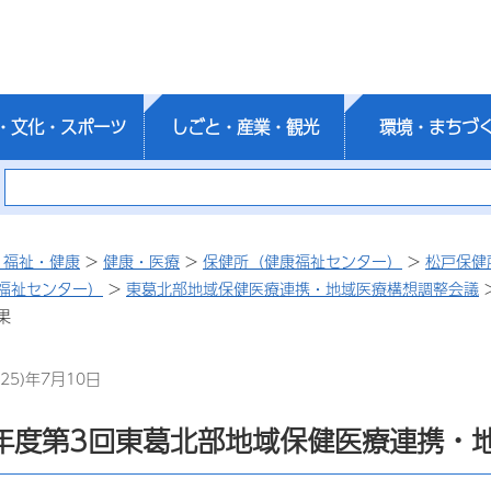
・文化・スポーツ
しごと・産業・観光
環境・まちづ
・福祉・健康
>
健康・医療
>
保健所（健康福祉センター）
>
松戸保健
福祉センター）
>
東葛北部地域保健医療連携・地域医療構想調整会議
果
25)年7月10日
0年度第3回東葛北部地域保健医療連携・