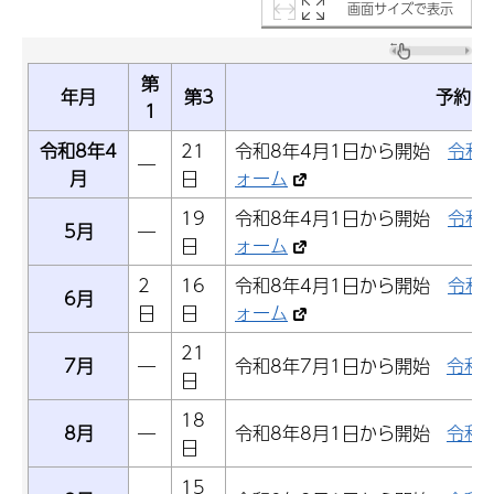
画面サイズで表示
第
年月
第3
予約開
1
令和8年4
21
令和8年4月1日から開始
令和
―
月
日
ォーム
19
令和8年4月1日から開始
令和
5月
―
日
ォーム
2
16
令和8年4月1日から開始
令和
6月
日
日
ォーム
21
7月
―
令和8年7月1日から開始
令和
日
18
8月
―
令和8年8月1日から開始
令和
日
15