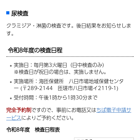
尿検査
クラミジア・淋菌の検査です。後日結果をお知らせしま
す。
令和8
年度の
検査日程
実施日：毎月第3火曜日（日中検査のみ）
※検査日が祝日の場合は、実施しません。
実施場所：海匝保健所 八日市場地域保健センタ
ー (〒289-2144 匝瑳市八日市場イ2119-1)
受付時間：午後1時から1時30分まで
完全予約制
ですので、事前にお電話又は
ちば電子申請サ
ービス
によりご予約ください。
令和8年度 検査日程表