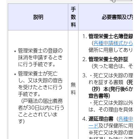
手
説明
数
必要書類及び持
料
管理栄養士名簿登録抹
（
各種申請様式からダ
健所に用意してありま
管理栄養士の登録の
抹消を申請するとき
管理栄養士免許証
に行う手続です。
（失った場合は、それ
管理栄養士が死亡
・死亡又は失踪の理由
し、又は失踪の宣告
れを証する書類
（死亡
無
を受けたときに行う
（抄）本(発行後6か月
料
手続です。
宣告書等）
（戸籍法の届出義務
・死亡又は失踪以外の
者が30日以内に行う
は、その理由を具体的
こととされていま
遅延理由書
（
各種申請
す）
ード
及び保健所に用意
※死亡又は失踪の宣告