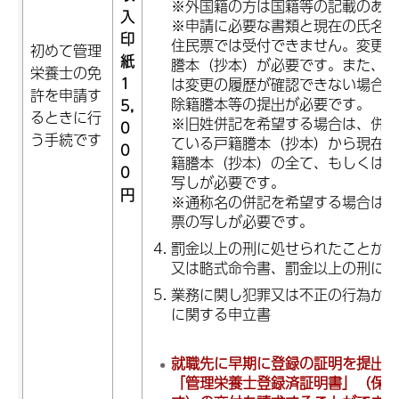
※外国籍の方は国籍等の記載のある
入
※申請に必要な書類と現在の氏名・
印
住民票では受付できません。変更の
初めて管理
紙
謄本（抄本）が必要です。また、戸
栄養士の免
1
は変更の履歴が確認できない場合は
許を申請す
除籍謄本等の提出が必要です。
5,
るときに行
※旧姓併記を希望する場合は、併記
0
う手続です
ている戸籍謄本（抄本）から現在の
0
籍謄本（抄本）の全て、もしくは旧
0
写しが必要です。
円
※通称名の併記を希望する場合は、
票の写しが必要です。
罰金以上の刑に処せられたことがあ
又は略式命令書、罰金以上の刑に係
業務に関し犯罪又は不正の行為があ
に関する申立書
就職先に早期に登録の証明を提出
「管理栄養士登録済証明書」（保