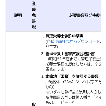
登
録
説明
免
必要書類及び持参す
許
税
管理栄養士免許申請書
(
各種申請様式からダウンロード
及
ります)
管理栄養士国家試験合格証書
（昭和61年度までに管理栄養士養
栄養士課程を履修した方は、卒業証
履修証明書）
本籍地（国籍）を確認する書類
戸籍謄本（抄本）又は住民票の写し
もの）
※いずれも発行後6か月以内のもの
※住民票の写しは個人番号（マイナ
もの。コピー不可。
収