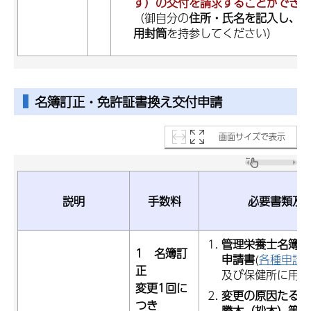
す）の交付を請求することができ
（御自分の
住所・氏名を記入し、1
用封筒
を持参してください）
名簿訂正・免許証書換え交付申請
画面サイズで表示
説明
手数料
必要書類及
管理栄養士名簿訂
1 名簿訂
申請書
(
各種申請
正
及び保健所に用意
変更1回に
変更の原因たる事
つき
謄本（抄本）等)