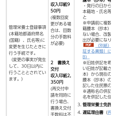
収入印紙
9
・発行の日から6
50円
本籍地・氏名等の
と
(複数回変
※申請前に複数回
更がある場
管理栄養士登録事項
籍謄本（抄本）で
合は、回数
(本籍地都道府県名
ない場合、改製原
分の手数料
出が必要になりま
(国籍）、氏名等)に
が必要)
（別紙）「
変更を生じたときに
証する書類」につい
行う手続です。
B）
（変更の事実が発生
2 書換え
※旧姓併記を希望
して、30日以内に
い旧姓が記載され
交付
行うこととされてい
本）から現在の氏
収入印紙
2,
ます。）
謄本（抄本）の全
350円
記した住民票の写
(再交付申
※通称名の併記を
請を同時に
名を併記した住民
行う場合、
管理栄養士免許証
書換え交付
遅延理由書
（
各種
手数料は不