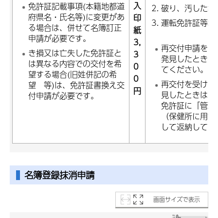
入
免許証記載事項(本籍地都道
破り、汚した場
府県名・氏名等)に変更があ
印
運転免許証等本
る場合は、併せて名簿訂正
紙
申請が必要です。
3,
再交付申請をし
き損又は亡失した免許証と
3
発見したときは
は異なる内容での交付を希
0
てください。
望する場合(旧姓併記の希
0
再交付を受けた
望 等)は、免許証書換え交
円
見したときは、
付申請が必要です。
免許証に「管理
（保健所に用意
して返納してく
名簿登録抹消申請
画面サイズで表示