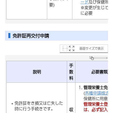
ード
及び保健所に
要)
※変更が生じてか
に必要
免許証再交付申請
画面サイズで表示
手
説明
数
必要書類及
料
管理栄養士免許
(
各種申請様式
保健所に用意し
免許証をき損又は亡失した
管理栄養士登録
時に行う手続きです。
収
は、必ず記入し