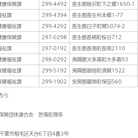
健康保険課
299-4492
長生郡睦沢町下之郷1650-1
福祉課
299-4394
長生郡長生村本郷1-77
健康福祉課
299-4292
長生郡白子町関5074-2
健康保険課
297-0298
長生郡長柄町桜谷712
福祉課
297-0192
長生郡長南町長南2110
健康福祉課
298-0292
夷隅郡大多喜町大多喜93
保健福祉課
299-5192
夷隅郡御宿町須賀1522
保健福祉課
299-1902
安房郡鋸南町保田560
ちら
保険団体連合会 苦情処理係
6 千葉市稲毛区天台6丁目4番3号