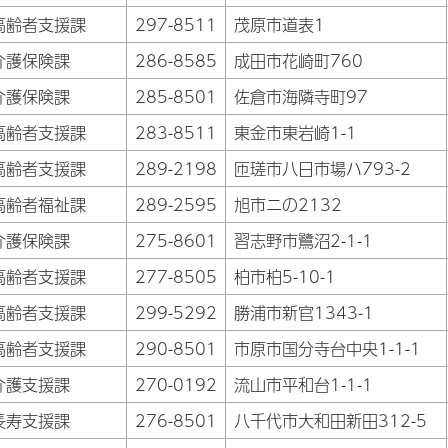
高齢者支援課
297-8511
茂原市道表1
介護保険課
286-8585
成田市花崎町760
介護保険課
285-8501
佐倉市海隣寺町97
高齢者支援課
283-8511
東金市東岩崎1-1
高齢者支援課
289-2198
匝瑳市八日市場ハ793-2
高齢者福祉課
289-2595
旭市ニの2132
介護保険課
275-8601
習志野市鷺沼2-1-1
高齢者支援課
277-8505
柏市柏5-10-1
高齢者支援課
299-5292
勝浦市新官1343-1
高齢者支援課
290-8501
市原市国分寺台中央1-1-1
介護支援課
270-0192
流山市平和台1-1-1
長寿支援課
276-8501
八千代市大和田新田312-5