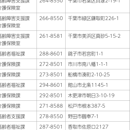
高齢障害支援課
264-8550
千葉市若葉区貝塚2-19-1
介護保険室
高齢障害支援課
266-8550
千葉市緑区鎌取町226-1
介護保険室
高齢障害支援課
261-8581
千葉市美浜区真砂5-15-2
介護保険室
高齢者福祉課
288-8601
銚子市若宮町1-1
介護保険課
272-8501
市川市南八幡1-1-1
介護保険課
273-8501
船橋市湊町2-10-25
高齢者福祉課
294-8601
館山市北条1145-1
介護保険課
292-8501
木更津市朝日3-10-19
介護保険課
271-8588
松戸市根本387-5
高齢者支援課
278-8550
野田市鶴奉7-1
高齢者福祉課
287-8501
香取市佐原ロ2127