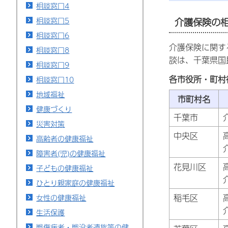
相談窓口4
相談窓口5
介護保険の
相談窓口6
介護保険に関す
相談窓口8
談は、千葉県国
相談窓口9
各市役所・町村
相談窓口10
地域福祉
市町村名
健康づくり
千葉市
災害対策
中央区
高齢者の健康福祉
障害者(児)の健康福祉
花見川区
子どもの健康福祉
ひとり親家庭の健康福祉
稲毛区
女性の健康福祉
生活保護
戦傷病者・戦没者遺族等の健