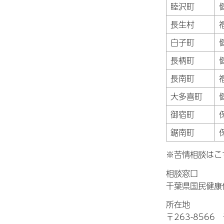
睦沢町
長生村
白子町
長柄町
長南町
大多喜町
御宿町
鋸南町
※苦情相談はこ
相談窓口
千葉県国民健康
所在地
〒263-856