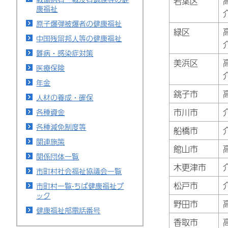
若葉区
康福祉
原子爆弾被爆者の健康福祉
緑区
中国残留邦人等の健康福祉
難病・感染症対策
美浜区
医療保険
年金
銚子市
人材の養成・確保
市川市
各種資金
各種減免制度等
船橋市
関連施策
館山市
関係団体一覧
木更津市
市町村社会福祉協議会一覧
松戸市
市町村一覧-ちば健康福祉ブ
ック
野田市
健康福祉部電話番号
香取市