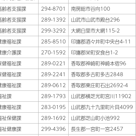
高齢者支援課
294-8701
南房総市谷向100
高齢者支援課
289-1392
山武市山武市殿台296
高齢者支援課
299-3292
大網白里市大網115-2
健康福祉課
285-8510
印旛郡酒々井町中央台4-11
健康介護課
270-1592
印旛郡栄町安食台1-2
保健福祉課
289-0221
香取郡神崎町神崎本宿96
保健福祉課
289-2241
香取郡多古町多古2848
健康福祉課
289-0612
香取郡東庄町石出2692-4
福祉課
289-1793
山武郡横芝光町宮川11902
健康福祉課
283-0195
山武郡九十九里町片貝4099
福祉保健課
289-1692
山武郡芝山町小池992
福祉健康課
299-4396
長生郡一宮町一宮2457