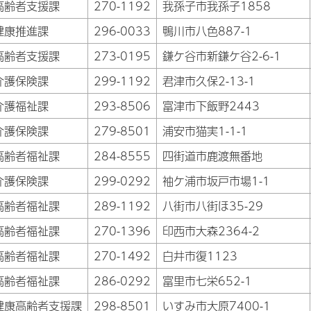
高齢者支援課
270-1192
我孫子市我孫子1858
健康推進課
296-0033
鴨川市八色887-1
高齢者支援課
273-0195
鎌ケ谷市新鎌ケ谷2-6-1
介護保険課
299-1192
君津市久保2-13-1
介護福祉課
293-8506
富津市下飯野2443
介護保険課
279-8501
浦安市猫実1-1-1
高齢者福祉課
284-8555
四街道市鹿渡無番地
介護保険課
299-0292
袖ケ浦市坂戸市場1-1
高齢者福祉課
289-1192
八街市八街ほ35-29
高齢者福祉課
270-1396
印西市大森2364-2
高齢者福祉課
270-1492
白井市復1123
高齢者福祉課
286-0292
富里市七栄652-1
健康高齢者支援課
298-8501
いすみ市大原7400-1