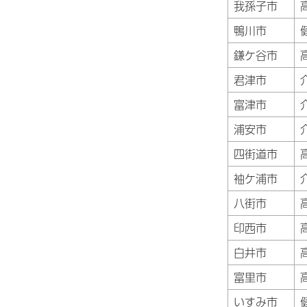
我孫子市
鴨川市
鎌ケ谷市
君津市
富津市
浦安市
四街道市
袖ケ浦市
八街市
印西市
白井市
富里市
いすみ市