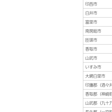
印西市
白井市
富里市
南房総市
匝瑳市
香取市
山武市
いすみ市
大網白里市
印旛郡（酒々
香取郡（神崎
山武郡（九十
長生郡（一宮