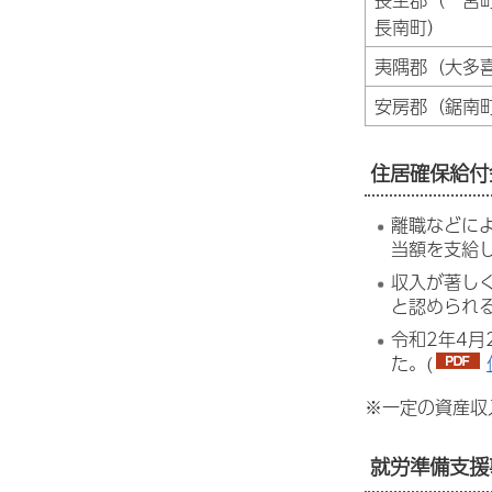
長南町）
夷隅郡（大多
安房郡（鋸南
住居確保給付
離職などに
当額を支給
収入が著し
と認められ
令和2年4
た。(
※一定の資産収
就労準備支援