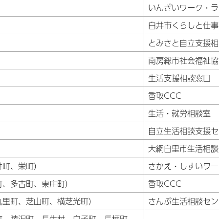
いんざいワーク・ラ
白井市くらしと仕事
とみさと自立支援相
南房総市社会福祉協
生活支援相談窓口
香取CCC
生活・就労相談室
自立生活相談支援セ
大網白里市生活相談
井町、栄町）
さかえ・しすいワー
町、多古町、東庄町）
香取CCC
九里町、芝山町、横芝光町）
さんぶ生活相談セン
町、睦沢町、長生村、白子町、長柄町、