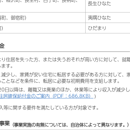
長生ひなた
喜町、御宿町）
夷隅ひなた
町）
ひだまり
金
より住居を失った方、または失うおそれが高い方に対して、就
します。
く減少し、家賃が安い住宅に転居する必要がある方に対して、
ることなどを条件に、転居に必要な初期費用を支給します。
月20日以降は、離職又は廃業のほか、休業等により収入が減少
住居確保給付金のご案内（PDF：686.8KB）
)
入等に関する要件を満たしている方が対象です。
事業
（事業実施の有無については、自治体によって異なります。