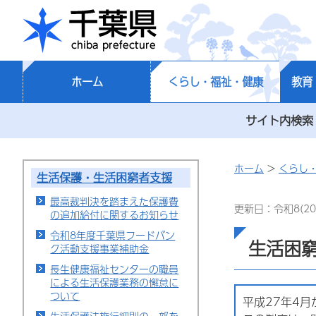
千葉県
ホーム
くらし・福祉・健康
教育
サイト内検索
ホーム
>
くらし
生活保護・生活困窮者支援
最高裁判決を踏まえた保護費
更新日：令和8(20
の追加給付に関するお知らせ
令和8年度千葉県フードバン
生活困
ク活動支援事業補助金
長生健康福祉センターの職員
による生活保護業務の懈怠に
ついて
平成27年4