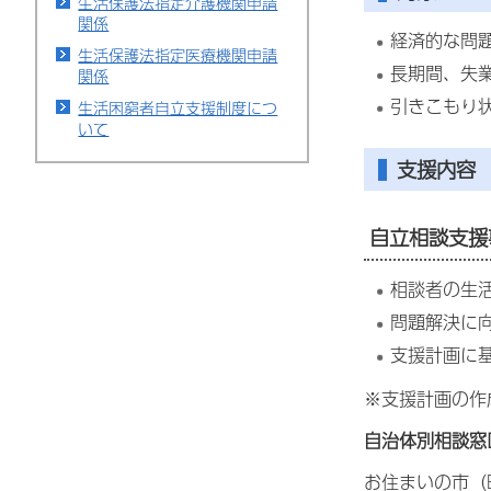
生活保護法指定介護機関申請
関係
経済的な問
生活保護法指定医療機関申請
長期間、失
関係
引きこもり
生活困窮者自立支援制度につ
いて
支援内容
自立相談支援
相談者の生
問題解決に
支援計画に
※支援計画の作
自治体別相談窓
お住まいの市（