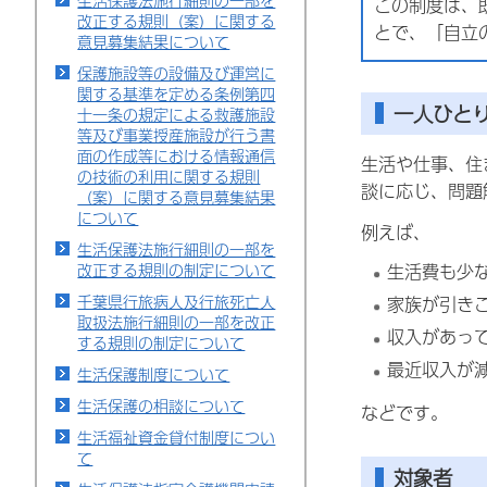
生活保護法施行細則の一部を
この制度は、
改正する規則（案）に関する
とで、「自立
意見募集結果について
保護施設等の設備及び運営に
関する基準を定める条例第四
一人ひと
十一条の規定による救護施設
等及び事業授産施設が行う書
面の作成等における情報通信
生活や仕事、住
の技術の利用に関する規則
談に応じ、問題
（案）に関する意見募集結果
について
例えば、
生活保護法施行細則の一部を
改正する規則の制定について
生活費も少
千葉県行旅病人及行旅死亡人
家族が引き
取扱法施行細則の一部を改正
収入があっ
する規則の制定について
最近収入が
生活保護制度について
生活保護の相談について
などです。
生活福祉資金貸付制度につい
て
対象者