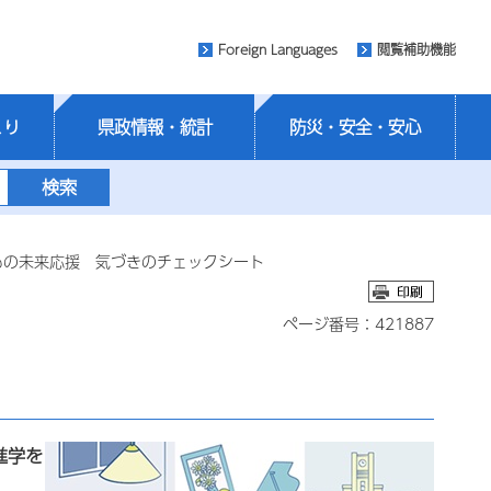
Foreign Languages
閲覧補助機能
くり
県政情報・統計
防災・安全・安心
もの未来応援 気づきのチェックシート
ページ番号：421887
進学を