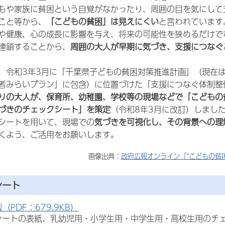
も
や家族に貧困という自覚がなかったり、周囲の目を気にして
こと等から、
「こどもの貧困」は見えにくい
と言われています
健康、心の成長に影響を与え、将来の可能性を狭めるだけで
連鎖することから、
周囲の大人が早期に気づき、支援につなぐ
令和3年3月に「千葉県子どもの貧困対策推進計画」（現在
者みらいプラン」に包含）に位置づけた「支援につなぐ体制整
りの大人が、保育所、幼稚園、学校等の現場などで「こどもの
づきのチェックシート」を策定
（令和8年3月に改訂）しまし
シートを用いて、現場での
気づきを可視化し、その背景への理
くよう、ご活用をお願いします。
画像出典：
政府広報オンライン「“こどもの貧
シート
（PDF：679.9KB）
シートの表紙、乳幼児用・小学生用・中学生用・高校生用のチ