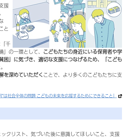
支援
。
な
こと
は「千
備」の一環として、
こどもたちの身近にいる保育者や学
貧困」に気づき、適切な支援につなげるため、「こども
た。
解を深めていただく
ことで、より多くのこどもたちに支
困”は社会全体の問題 こどもの未来を応援するためにできること」
ェックリスト、気づいた後に意識してほしいこと、支援