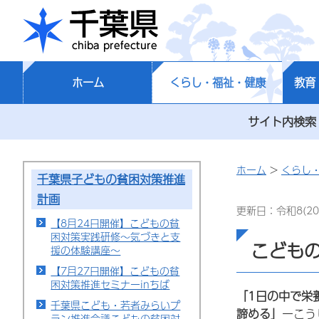
千葉県
ホーム
くらし・福祉・健康
教育
サイト内検索
ホーム
>
くらし
千葉県子どもの貧困対策推進
計画
更新日：令和8(20
【8月24日開催】こどもの貧
困対策実践研修～気づきと支
こども
援の体験講座～
【7月27日開催】こどもの貧
困対策推進セミナーinちば
「1日の中
で栄
千葉県こども・若者みらいプ
諦める」
ーこう
ラン推進会議こどもの貧困対