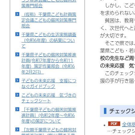
しかし、こど
策専門部会
を求められない
（仮称）千葉県こども計画策
定会議こどもの貧困対策専門
貧困は、教育や
部会
く、次世代へと
千葉県こどもの生活実態調査
が大切です。
（令和6年度）の結果につい
そこで県では、
て
葉県こども・若
千葉県子どもの貧困対策推進
校の先生など周
計画(令和7年度から令和11
の未来応援 気
年度）策定作業部会（令和6
年2月2日）
このチェック
援の手が行き届
子どもの未来応援 支援につ
なぐガイドブック
こどもの未来応援 気づきの
チェックシート
「千葉県子どもの貧困対策推
チェック
進計画」(令和2年度～令和6
年度)の策定について
全体版
「次期千葉県子どもの貧困対
…チェック