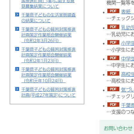
策推進計画」(案)に関する意
機関一覧等
見募集結果について
表紙（
千葉県子どもの生活実態調査
…チェック
の結果について
乳幼児
千葉県子どもの貧困対策推進
…乳幼児に
計画策定作業部会開催結果
（令和2年3月26日）
小学生
…小学生に
千葉県子どもの貧困対策推進
計画策定作業部会開催結果
中学生
（令和2年1月23日）
…中学生に
千葉県子どもの貧困対策推進
高校生
計画策定作業部会開催結果
…高校生に
（令和元年10月24日）
気づい
千葉県子どもの貧困対策推進
計画(平成27年策定)について
…チェック
千葉
…支援のつ
お問い合わせ