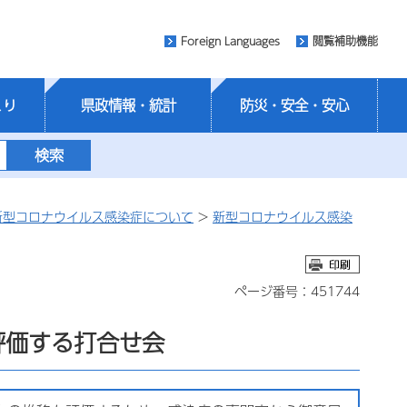
Foreign Languages
閲覧補助機能
くり
県政情報・統計
防災・安全・安心
新型コロナウイルス感染症について
>
新型コロナウイルス感染
ページ番号：451744
評価する打合せ会