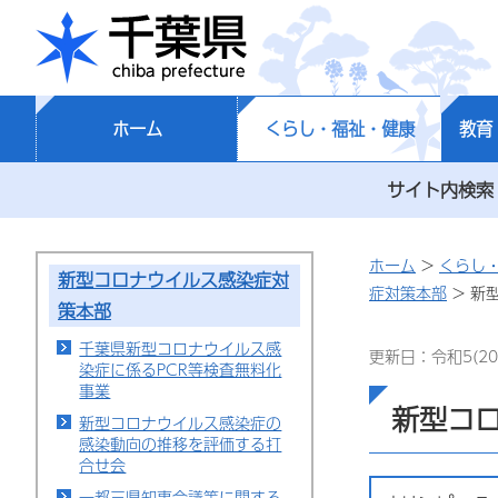
千葉県
ホーム
くらし・福祉・健康
教育
サイト内検索
ホーム
>
くらし
新型コロナウイルス感染症対
症対策本部
> 新
策本部
千葉県新型コロナウイルス感
更新日：令和5(20
染症に係るPCR等検査無料化
事業
新型コ
新型コロナウイルス感染症の
感染動向の推移を評価する打
合せ会
一都三県知事会議等に関する