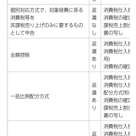
個別対応方式で、対象経費に係る
返
消費税仕入控
消費税等を
還
消費税の確定
非課税売り上げのみに要するもの
な
課税売上割合
として申告
し
書の写し
返
消費税仕入控
還
消費税仕入控
全額控除
あ
用）
り
消費税の確定
消費税仕入控
返
消費税仕入控
還
配分方式用）
一括比例配分方式
あ
消費税の確定
り
課税売上割合
書の写し
消費税仕入控
返
消費税仕入控