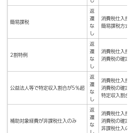
し
返
還
消費税仕入控
簡易課税
な
簡易課税方式
し
返
還
消費税仕入控
2割特例
な
消費税の確定
し
返
消費税仕入控
還
公益法人等で特定収入割合が5％超
消費税の確定
な
特定収入割合
し
返
消費税仕入控
還
補助対象経費が非課税仕入のみ
消費税の確定
な
非課税仕入の
し