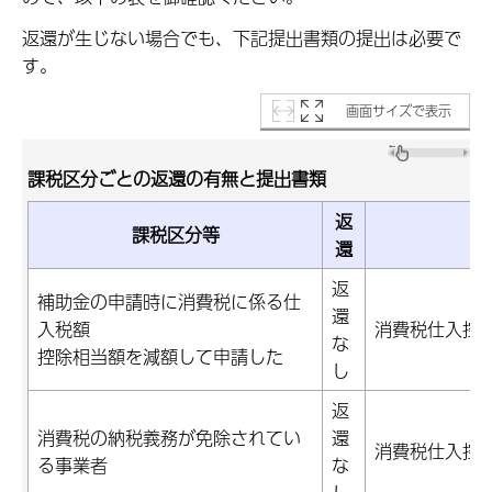
返還が生じない場合でも、下記提出書類の提出は必要で
す。
画面サイズで表示
課税区分ごとの返還の有無と提出書類
返
課税区分等
還
返
補助金の申請時に消費税に係る仕
還
入税額
消費税仕入控
な
控除相当額を減額して申請した
し
返
消費税の納税義務が免除されてい
還
消費税仕入控
る事業者
な