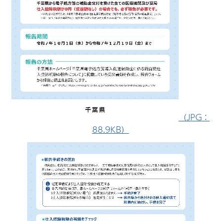
（JPG：
88.9KB）